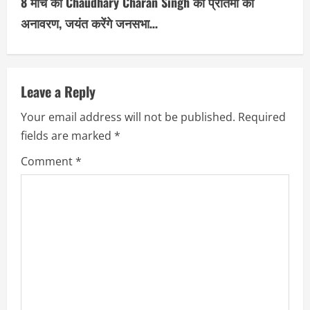
8 मार्च को Chaudhary Charan Singh की प्रतिमा का
i
अनावरण, जयंत करेंगे जनसभा…
n
u
Leave a Reply
e
Your email address will not be published.
Required
R
fields are marked
*
e
Comment
*
a
d
i
n
g