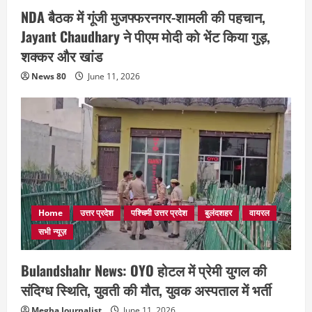
NDA बैठक में गूंजी मुजफ्फरनगर-शामली की पहचान,
Jayant Chaudhary ने पीएम मोदी को भेंट किया गुड़,
शक्कर और खांड
News 80
June 11, 2026
Home
उत्तर प्रदेश
पश्चिमी उत्तर प्रदेश
बुलंदशहर
वायरल
सभी न्यूज़
Bulandshahr News: OYO होटल में प्रेमी युगल की
संदिग्ध स्थिति, युवती की मौत, युवक अस्पताल में भर्ती
Megha Journalist
June 11, 2026