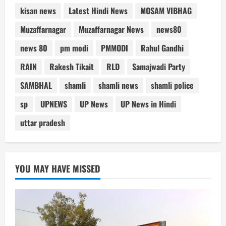
kisan news
Latest Hindi News
MOSAM VIBHAG
Muzaffarnagar
Muzaffarnagar News
news80
news 80
pm modi
PMMODI
Rahul Gandhi
RAIN
Rakesh Tikait
RLD
Samajwadi Party
SAMBHAL
shamli
shamli news
shamli police
sp
UPNEWS
UP News
UP News in Hindi
uttar pradesh
YOU MAY HAVE MISSED