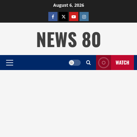
Skip
August 6, 2026
to
facebook
twitter
YOUTUBE
instagram
content
NEWS 80
WATCH
Primary
Menu