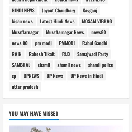
HINDI NEWS
Jayant Chaudhary
Kasganj
kisan news
Latest Hindi News
MOSAM VIBHAG
Muzaffarnagar
Muzaffarnagar News
news80
news 80
pm modi
PMMODI
Rahul Gandhi
RAIN
Rakesh Tikait
RLD
Samajwadi Party
SAMBHAL
shamli
shamli news
shamli police
sp
UPNEWS
UP News
UP News in Hindi
uttar pradesh
YOU MAY HAVE MISSED