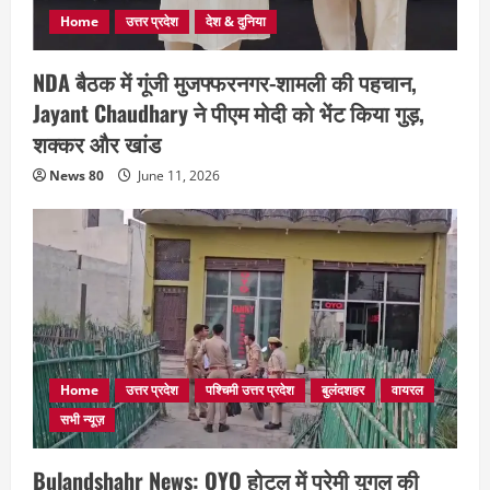
Home
उत्तर प्रदेश
देश & दुनिया
NDA बैठक में गूंजी मुजफ्फरनगर-शामली की पहचान,
Jayant Chaudhary ने पीएम मोदी को भेंट किया गुड़,
शक्कर और खांड
News 80
June 11, 2026
Home
उत्तर प्रदेश
पश्चिमी उत्तर प्रदेश
बुलंदशहर
वायरल
सभी न्यूज़
Bulandshahr News: OYO होटल में प्रेमी युगल की