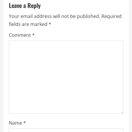
Leave a Reply
e
Your email address will not be published.
Required
R
fields are marked
*
e
Comment
*
a
d
i
n
g
Name
*