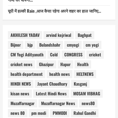
यूपी में हल्की Rain ,आज कैसा रहेगा अपने शहर का हाल जानिए…
AKHILESH YADAV
arvind kejriwal
Baghpat
Bijnor
bjp
Bulandshahr
cmyogi
cm yogi
CM Yogi Adityanath
Cold
CONGRESS
cricket
cricket news
Ghazipur
Hapur
Health
health department
health news
HELTNEWS
HINDI NEWS
Jayant Chaudhary
Kasganj
kisan news
Latest Hindi News
MOSAM VIBHAG
Muzaffarnagar
Muzaffarnagar News
news80
news 80
pm modi
PMMODI
Rahul Gandhi