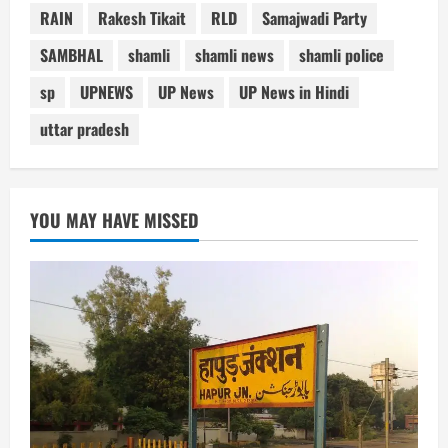
RAIN
Rakesh Tikait
RLD
Samajwadi Party
SAMBHAL
shamli
shamli news
shamli police
sp
UPNEWS
UP News
UP News in Hindi
uttar pradesh
YOU MAY HAVE MISSED