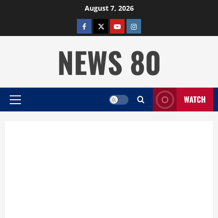
Skip
August 7, 2026
to
facebook
twitter
YOUTUBE
instagram
content
NEWS 80
WATCH
Primary
Menu