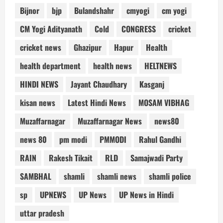
Bijnor
bjp
Bulandshahr
cmyogi
cm yogi
CM Yogi Adityanath
Cold
CONGRESS
cricket
cricket news
Ghazipur
Hapur
Health
health department
health news
HELTNEWS
HINDI NEWS
Jayant Chaudhary
Kasganj
kisan news
Latest Hindi News
MOSAM VIBHAG
Muzaffarnagar
Muzaffarnagar News
news80
news 80
pm modi
PMMODI
Rahul Gandhi
RAIN
Rakesh Tikait
RLD
Samajwadi Party
SAMBHAL
shamli
shamli news
shamli police
sp
UPNEWS
UP News
UP News in Hindi
uttar pradesh