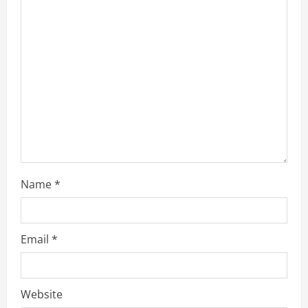
a
d
i
n
g
Name
*
Email
*
Website