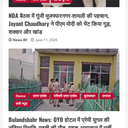
NDA बैठक में गूंजी मुजफ्फरनगर-शामली की पहचान,
Jayant Chaudhary ने पीएम मोदी को भेंट किया गुड़,
शक्कर और खांड
News 80
June 11, 2026
Home
उत्तर प्रदेश
पश्चिमी उत्तर प्रदेश
बुलंदशहर
वायरल
सभी न्यूज़
Bulandshahr News: OYO होटल में प्रेमी युगल की
संदिग्ध स्थिति, युवती की मौत, युवक अस्पताल में भर्ती