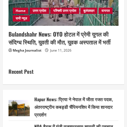
Home
उत्तर प्रदेश
पश्चिमी उत्तर प्रदेश
बुलंदशहर
वायरल
सभी न्यूज़
Bulandshahr News: OYO होटल में प्रेमी युगल की
संदिग्ध स्थिति, युवती की मौत, युवक अस्पताल में भर्ती
Megha Journalist
June 11, 2026
Recent Post
Hapur News: प्रिया ने नेपाल में जीता रजत पदक,
अंतरराष्ट्रीय कबड्डी चैंपियनशिप में किया शानदार
प्रदर्शन
NDA बैठक में गूंजी मुजफ्फरनगर-शामली की पहचान,