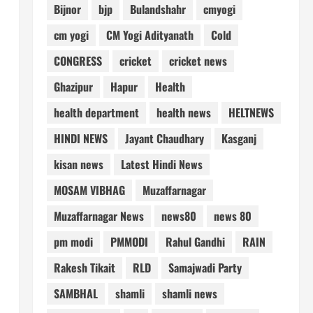
Bijnor
bjp
Bulandshahr
cmyogi
cm yogi
CM Yogi Adityanath
Cold
CONGRESS
cricket
cricket news
Ghazipur
Hapur
Health
health department
health news
HELTNEWS
HINDI NEWS
Jayant Chaudhary
Kasganj
kisan news
Latest Hindi News
MOSAM VIBHAG
Muzaffarnagar
Muzaffarnagar News
news80
news 80
pm modi
PMMODI
Rahul Gandhi
RAIN
Rakesh Tikait
RLD
Samajwadi Party
SAMBHAL
shamli
shamli news