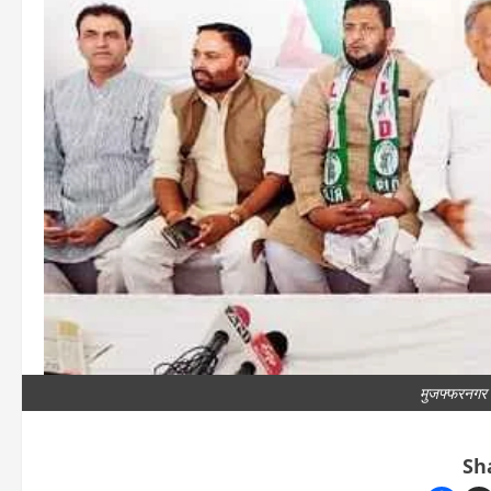
मुजफ्फरनगर म
Sh