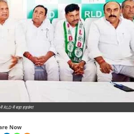
ें RLD में बड़ा हड़कंप!
are Now