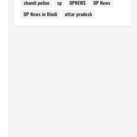
shamli police
sp
UPNEWS
UP News
UP News in Hindi
uttar pradesh
र