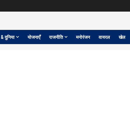
 & दुनिया
योजनाएँ
राजनीति
मनोरंजन
वायरल
खेल