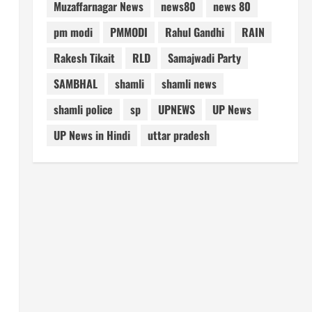
Muzaffarnagar News
news80
news 80
pm modi
PMMODI
Rahul Gandhi
RAIN
Rakesh Tikait
RLD
Samajwadi Party
SAMBHAL
shamli
shamli news
shamli police
sp
UPNEWS
UP News
UP News in Hindi
uttar pradesh