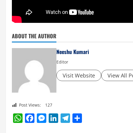
ABOUT THE AUTHOR
Neeshu Kumari
Editor
Visit Website
View All P
Post Views:
127
WhatsApp
Facebook
Messenger
LinkedIn
Telegram
Share