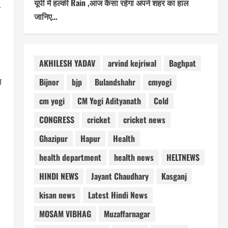
यूपी में हल्की Rain ,आज कैसा रहेगा अपने शहर का हाल
ी
जानिए…
AKHILESH YADAV
arvind kejriwal
Baghpat
स
Bijnor
bjp
Bulandshahr
cmyogi
cm yogi
CM Yogi Adityanath
Cold
CONGRESS
cricket
cricket news
Ghazipur
Hapur
Health
health department
health news
HELTNEWS
HINDI NEWS
Jayant Chaudhary
Kasganj
kisan news
Latest Hindi News
MOSAM VIBHAG
Muzaffarnagar