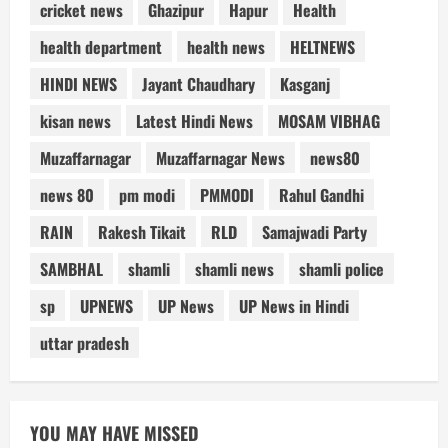
cricket news
Ghazipur
Hapur
Health
health department
health news
HELTNEWS
HINDI NEWS
Jayant Chaudhary
Kasganj
kisan news
Latest Hindi News
MOSAM VIBHAG
Muzaffarnagar
Muzaffarnagar News
news80
news 80
pm modi
PMMODI
Rahul Gandhi
RAIN
Rakesh Tikait
RLD
Samajwadi Party
SAMBHAL
shamli
shamli news
shamli police
sp
UPNEWS
UP News
UP News in Hindi
uttar pradesh
YOU MAY HAVE MISSED