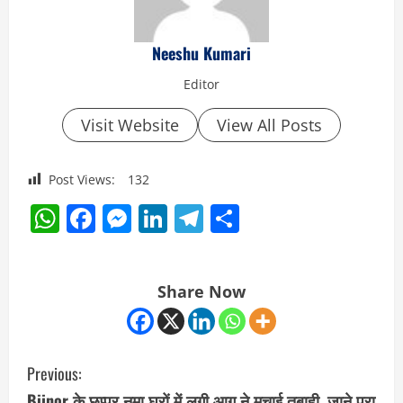
Neeshu Kumari
Editor
Visit Website
View All Posts
Post Views:
132
WhatsApp
Facebook
Messenger
LinkedIn
Telegram
Share
Share Now
C
Previous:
o
Bijnor के छप्पर नुमा घरों में लगी आग ने मचाई तबाही, जाने पूरा