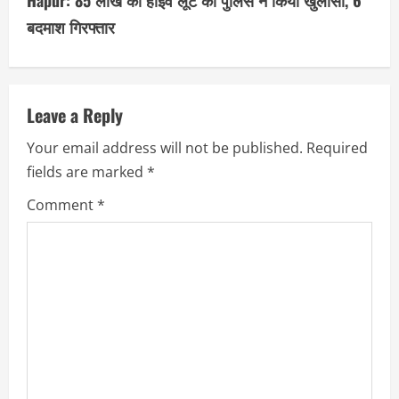
Hapur: 85 लाख की हाईवे लूट का पुलिस ने किया खुलासा, 6
i
बदमाश गिरफ्तार
n
u
Leave a Reply
e
Your email address will not be published.
Required
R
fields are marked
*
e
Comment
*
a
d
i
n
g