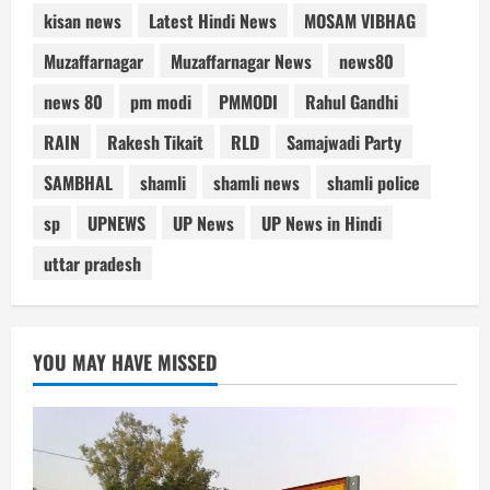
kisan news
Latest Hindi News
MOSAM VIBHAG
Muzaffarnagar
Muzaffarnagar News
news80
news 80
pm modi
PMMODI
Rahul Gandhi
RAIN
Rakesh Tikait
RLD
Samajwadi Party
SAMBHAL
shamli
shamli news
shamli police
sp
UPNEWS
UP News
UP News in Hindi
uttar pradesh
YOU MAY HAVE MISSED