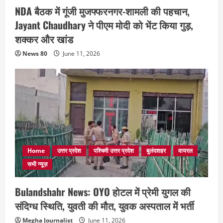
NDA बैठक में गूंजी मुजफ्फरनगर-शामली की पहचान,
Jayant Chaudhary ने पीएम मोदी को भेंट किया गुड़,
शक्कर और खांड
News 80
June 11, 2026
Home
उत्तर प्रदेश
पश्चिमी उत्तर प्रदेश
बुलंदशहर
वायरल
सभी न्यूज़
Bulandshahr News: OYO होटल में प्रेमी युगल की
संदिग्ध स्थिति, युवती की मौत, युवक अस्पताल में भर्ती
Megha Journalist
June 11, 2026