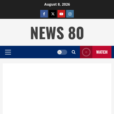
Skip
August 8, 2026
to
facebook
twitter
YOUTUBE
instagram
content
NEWS 80
WATCH
Primary
Menu