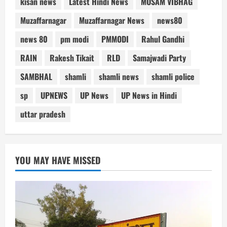
kisan news
Latest Hindi News
MOSAM VIBHAG
Muzaffarnagar
Muzaffarnagar News
news80
news 80
pm modi
PMMODI
Rahul Gandhi
RAIN
Rakesh Tikait
RLD
Samajwadi Party
SAMBHAL
shamli
shamli news
shamli police
sp
UPNEWS
UP News
UP News in Hindi
uttar pradesh
YOU MAY HAVE MISSED