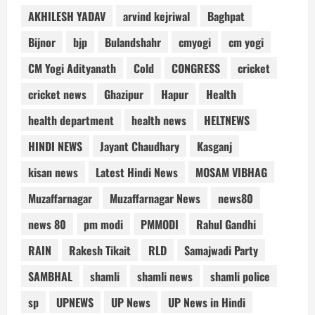
AKHILESH YADAV
arvind kejriwal
Baghpat
Bijnor
bjp
Bulandshahr
cmyogi
cm yogi
CM Yogi Adityanath
Cold
CONGRESS
cricket
cricket news
Ghazipur
Hapur
Health
health department
health news
HELTNEWS
HINDI NEWS
Jayant Chaudhary
Kasganj
kisan news
Latest Hindi News
MOSAM VIBHAG
Muzaffarnagar
Muzaffarnagar News
news80
news 80
pm modi
PMMODI
Rahul Gandhi
RAIN
Rakesh Tikait
RLD
Samajwadi Party
SAMBHAL
shamli
shamli news
shamli police
sp
UPNEWS
UP News
UP News in Hindi