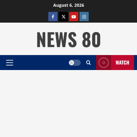
Skip
August 6, 2026
to
facebook
twitter
YOUTUBE
instagram
content
NEWS 80
WATCH
Primary
Menu