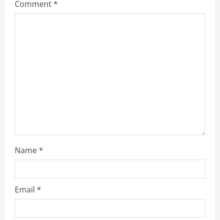
e
Comment
*
a
d
i
n
g
Name
*
Email
*