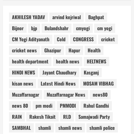
AKHILESH YADAV
arvind kejriwal
Baghpat
Bijnor
bjp
Bulandshahr
cmyogi
cm yogi
CM Yogi Adityanath
Cold
CONGRESS
cricket
cricket news
Ghazipur
Hapur
Health
health department
health news
HELTNEWS
HINDI NEWS
Jayant Chaudhary
Kasganj
kisan news
Latest Hindi News
MOSAM VIBHAG
Muzaffarnagar
Muzaffarnagar News
news80
news 80
pm modi
PMMODI
Rahul Gandhi
RAIN
Rakesh Tikait
RLD
Samajwadi Party
SAMBHAL
shamli
shamli news
shamli police