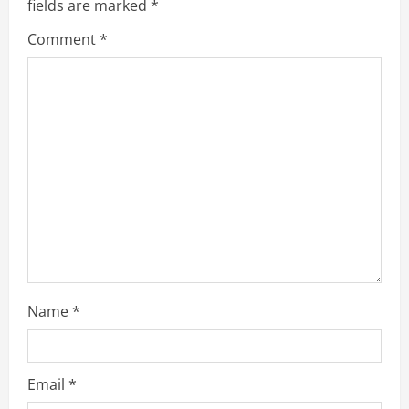
fields are marked
*
R
Comment
*
e
a
d
i
n
g
Name
*
Email
*