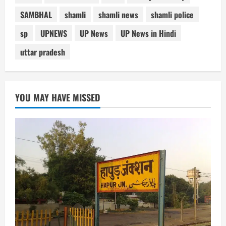
SAMBHAL
shamli
shamli news
shamli police
sp
UPNEWS
UP News
UP News in Hindi
uttar pradesh
YOU MAY HAVE MISSED