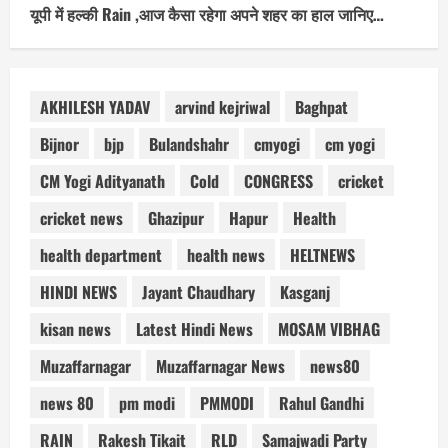
यूपी में हल्की Rain ,आज कैसा रहेगा अपने शहर का हाल जानिए…
AKHILESH YADAV
arvind kejriwal
Baghpat
Bijnor
bjp
Bulandshahr
cmyogi
cm yogi
CM Yogi Adityanath
Cold
CONGRESS
cricket
cricket news
Ghazipur
Hapur
Health
health department
health news
HELTNEWS
HINDI NEWS
Jayant Chaudhary
Kasganj
kisan news
Latest Hindi News
MOSAM VIBHAG
Muzaffarnagar
Muzaffarnagar News
news80
news 80
pm modi
PMMODI
Rahul Gandhi
RAIN
Rakesh Tikait
RLD
Samajwadi Party