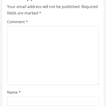
Your email address will not be published.
Required
e
fields are marked
*
R
Comment
*
e
a
d
i
n
g
Name
*