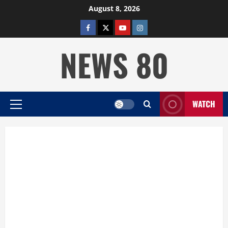
Skip
August 8, 2026
to
facebook
twitter
YOUTUBE
instagram
content
NEWS 80
WATCH
Primary
Menu