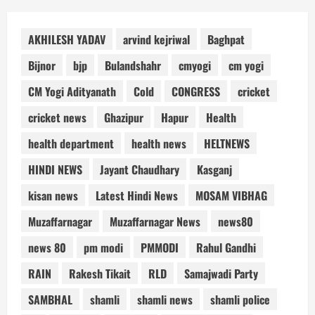
AKHILESH YADAV
arvind kejriwal
Baghpat
Bijnor
bjp
Bulandshahr
cmyogi
cm yogi
CM Yogi Adityanath
Cold
CONGRESS
cricket
cricket news
Ghazipur
Hapur
Health
health department
health news
HELTNEWS
HINDI NEWS
Jayant Chaudhary
Kasganj
kisan news
Latest Hindi News
MOSAM VIBHAG
Muzaffarnagar
Muzaffarnagar News
news80
news 80
pm modi
PMMODI
Rahul Gandhi
RAIN
Rakesh Tikait
RLD
Samajwadi Party
SAMBHAL
shamli
shamli news
shamli police