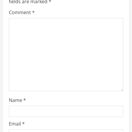
R
fields are marked
*
e
Comment
*
a
d
i
n
g
Name
*
Email
*