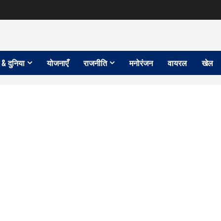
 & दुनिया
योजनाएँ
राजनीति
मनोरंजन
वायरल
खेल