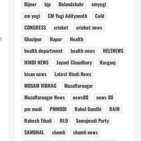
Bijnor
bjp
Bulandshahr
cmyogi
cm yogi
CM Yogi Adityanath
Cold
CONGRESS
cricket
cricket news
Ghazipur
Hapur
Health
ा
health department
health news
HELTNEWS
HINDI NEWS
Jayant Chaudhary
Kasganj
kisan news
Latest Hindi News
MOSAM VIBHAG
Muzaffarnagar
Muzaffarnagar News
news80
news 80
pm modi
PMMODI
Rahul Gandhi
RAIN
Rakesh Tikait
RLD
Samajwadi Party
SAMBHAL
shamli
shamli news