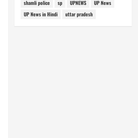
shamli police
sp
UPNEWS
UP News
UP News in Hindi
uttar pradesh