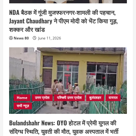
NDA बैठक में गूंजी मुजफ्फरनगर-शामली की पहचान,
Jayant Chaudhary ने पीएम मोदी को भेंट किया गुड़,
शक्कर और खांड
News 80
June 11, 2026
Home
उत्तर प्रदेश
पश्चिमी उत्तर प्रदेश
बुलंदशहर
वायरल
सभी न्यूज़
Bulandshahr News: OYO होटल में प्रेमी युगल की
संदिग्ध स्थिति, युवती की मौत, युवक अस्पताल में भर्ती