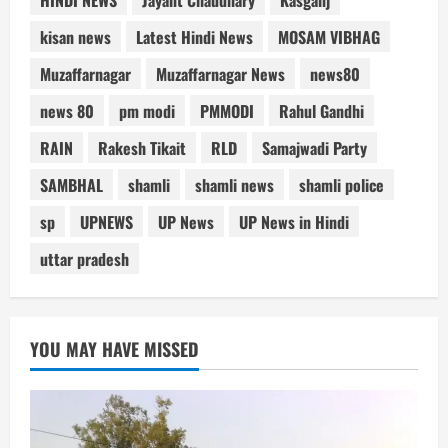
kisan news
Latest Hindi News
MOSAM VIBHAG
Muzaffarnagar
Muzaffarnagar News
news80
news 80
pm modi
PMMODI
Rahul Gandhi
RAIN
Rakesh Tikait
RLD
Samajwadi Party
SAMBHAL
shamli
shamli news
shamli police
sp
UPNEWS
UP News
UP News in Hindi
uttar pradesh
YOU MAY HAVE MISSED