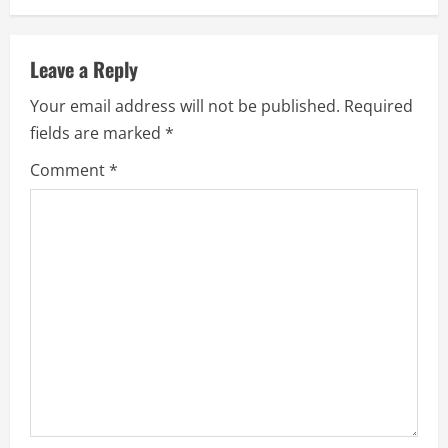
n
u
Leave a Reply
e
Your email address will not be published.
Required
R
fields are marked
*
e
Comment
*
a
d
i
n
g