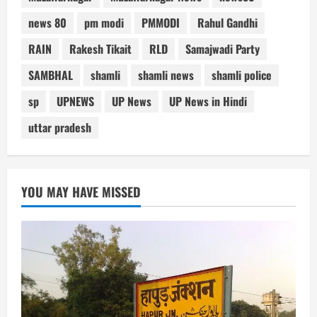
news 80
pm modi
PMMODI
Rahul Gandhi
RAIN
Rakesh Tikait
RLD
Samajwadi Party
SAMBHAL
shamli
shamli news
shamli police
sp
UPNEWS
UP News
UP News in Hindi
uttar pradesh
YOU MAY HAVE MISSED