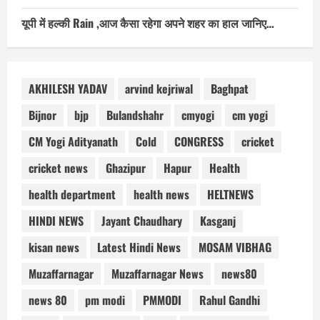
यूपी में हल्की Rain ,आज कैसा रहेगा अपने शहर का हाल जानिए…
AKHILESH YADAV
arvind kejriwal
Baghpat
Bijnor
bjp
Bulandshahr
cmyogi
cm yogi
CM Yogi Adityanath
Cold
CONGRESS
cricket
cricket news
Ghazipur
Hapur
Health
health department
health news
HELTNEWS
HINDI NEWS
Jayant Chaudhary
Kasganj
kisan news
Latest Hindi News
MOSAM VIBHAG
Muzaffarnagar
Muzaffarnagar News
news80
news 80
pm modi
PMMODI
Rahul Gandhi