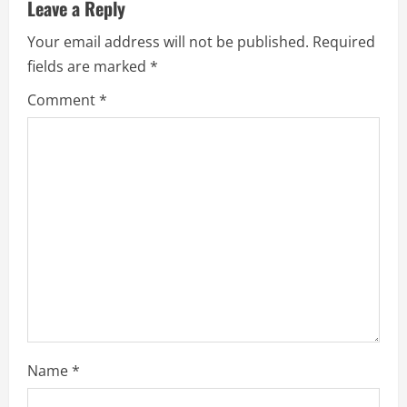
Leave a Reply
e
Your email address will not be published.
Required
R
fields are marked
*
e
Comment
*
a
d
i
n
g
Name
*