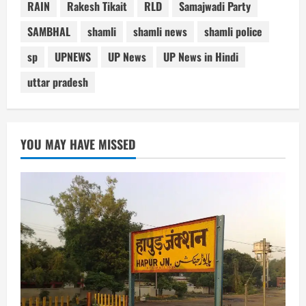
RAIN
Rakesh Tikait
RLD
Samajwadi Party
SAMBHAL
shamli
shamli news
shamli police
sp
UPNEWS
UP News
UP News in Hindi
uttar pradesh
YOU MAY HAVE MISSED