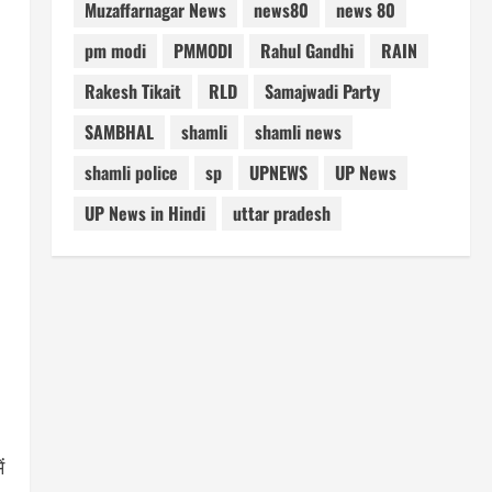
Muzaffarnagar News
news80
news 80
pm modi
PMMODI
Rahul Gandhi
RAIN
Rakesh Tikait
RLD
Samajwadi Party
SAMBHAL
shamli
shamli news
shamli police
sp
UPNEWS
UP News
UP News in Hindi
uttar pradesh
ं