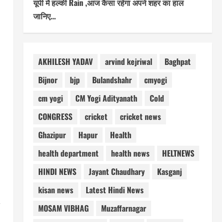
यूपी में हल्की Rain ,आज कैसा रहेगा अपने शहर का हाल
जानिए…
AKHILESH YADAV
arvind kejriwal
Baghpat
Bijnor
bjp
Bulandshahr
cmyogi
cm yogi
CM Yogi Adityanath
Cold
CONGRESS
cricket
cricket news
Ghazipur
Hapur
Health
health department
health news
HELTNEWS
HINDI NEWS
Jayant Chaudhary
Kasganj
kisan news
Latest Hindi News
MOSAM VIBHAG
Muzaffarnagar