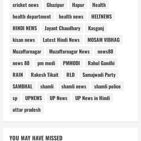
cricket news
Ghazipur
Hapur
Health
health department
health news
HELTNEWS
HINDI NEWS
Jayant Chaudhary
Kasganj
kisan news
Latest Hindi News
MOSAM VIBHAG
Muzaffarnagar
Muzaffarnagar News
news80
news 80
pm modi
PMMODI
Rahul Gandhi
RAIN
Rakesh Tikait
RLD
Samajwadi Party
SAMBHAL
shamli
shamli news
shamli police
sp
UPNEWS
UP News
UP News in Hindi
uttar pradesh
YOU MAY HAVE MISSED