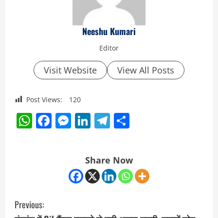
Neeshu Kumari
Editor
Visit Website
View All Posts
Post Views:
120
WhatsApp
Facebook
Messenger
LinkedIn
Telegram
Share
Share Now
C
Previous: