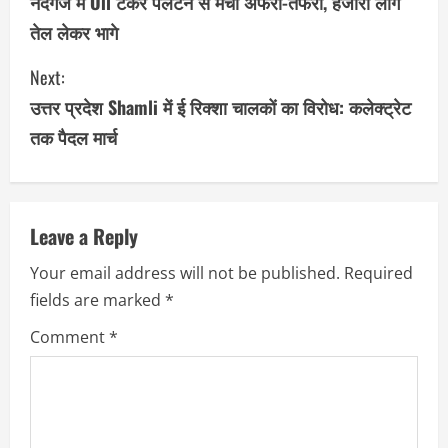
o
नंदगंज में Oil टैंकर पलटने से मची अफरा-तफरी, हजारों लोग
तेल लेकर भागे
n
Next:
t
उत्तर प्रदेश Shamli में ई रिक्शा चालकों का विरोध: कलेक्ट्रेट
i
तक पैदल मार्च
n
u
Leave a Reply
e
Your email address will not be published.
Required
R
fields are marked
*
e
Comment
*
a
d