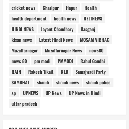
cricket news
Ghazipur
Hapur
Health
health department
health news
HELTNEWS
HINDI NEWS
Jayant Chaudhary
Kasganj
kisan news
Latest Hindi News
MOSAM VIBHAG
Muzaffarnagar
Muzaffarnagar News
news80
news 80
pm modi
PMMODI
Rahul Gandhi
RAIN
Rakesh Tikait
RLD
Samajwadi Party
SAMBHAL
shamli
shamli news
shamli police
sp
UPNEWS
UP News
UP News in Hindi
uttar pradesh