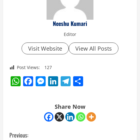
Neeshu Kumari
Editor
Visit Website
View All Posts
Post Views:
127
WhatsApp
Facebook
Messenger
LinkedIn
Telegram
Share
Share Now
C
Previous: