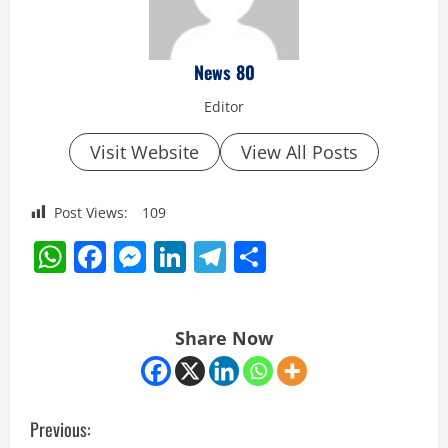
News 80
Editor
Visit Website
View All Posts
Post Views:
109
WhatsApp
Facebook
Messenger
LinkedIn
Telegram
Share
Share Now
C
Previous: