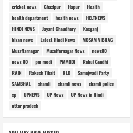
cricket news
Ghazipur
Hapur
Health
health department
health news
HELTNEWS
HINDI NEWS
Jayant Chaudhary
Kasganj
kisan news
Latest Hindi News
MOSAM VIBHAG
Muzaffarnagar
Muzaffarnagar News
news80
news 80
pm modi
PMMODI
Rahul Gandhi
RAIN
Rakesh Tikait
RLD
Samajwadi Party
SAMBHAL
shamli
shamli news
shamli police
sp
UPNEWS
UP News
UP News in Hindi
uttar pradesh
YOU MAY HAVE MISSED