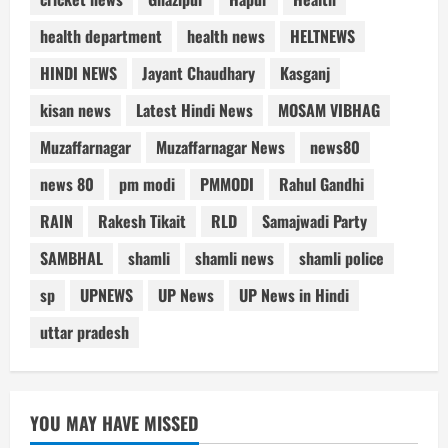
health department
health news
HELTNEWS
HINDI NEWS
Jayant Chaudhary
Kasganj
kisan news
Latest Hindi News
MOSAM VIBHAG
Muzaffarnagar
Muzaffarnagar News
news80
news 80
pm modi
PMMODI
Rahul Gandhi
RAIN
Rakesh Tikait
RLD
Samajwadi Party
SAMBHAL
shamli
shamli news
shamli police
sp
UPNEWS
UP News
UP News in Hindi
uttar pradesh
YOU MAY HAVE MISSED