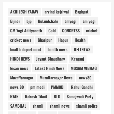
AKHILESH YADAV
arvind kejriwal
Baghpat
Bijnor
bjp
Bulandshahr
cmyogi
cm yogi
CM Yogi Adityanath
Cold
CONGRESS
cricket
cricket news
Ghazipur
Hapur
Health
health department
health news
HELTNEWS
HINDI NEWS
Jayant Chaudhary
Kasganj
kisan news
Latest Hindi News
MOSAM VIBHAG
Muzaffarnagar
Muzaffarnagar News
news80
news 80
pm modi
PMMODI
Rahul Gandhi
RAIN
Rakesh Tikait
RLD
Samajwadi Party
SAMBHAL
shamli
shamli news
shamli police