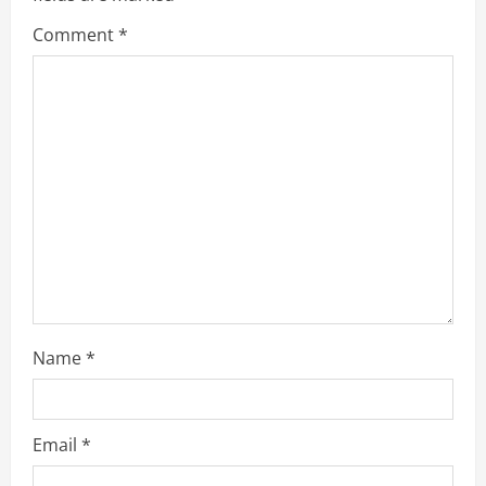
e
Comment
*
a
d
i
n
g
Name
*
Email
*