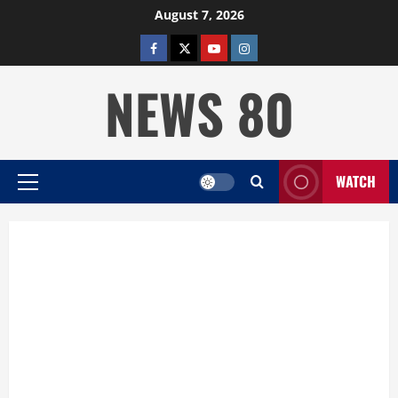
Skip
August 7, 2026
to
facebook
twitter
YOUTUBE
instagram
content
NEWS 80
WATCH
Primary
Menu