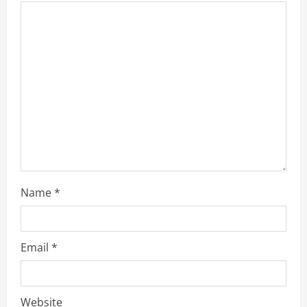
a
d
i
n
g
Name
*
Email
*
Website