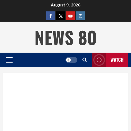
Skip
August 9, 2026
to
facebook
twitter
YOUTUBE
instagram
content
NEWS 80
WATCH
Primary
Menu