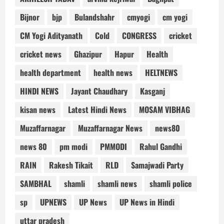
Bijnor
bjp
Bulandshahr
cmyogi
cm yogi
CM Yogi Adityanath
Cold
CONGRESS
cricket
cricket news
Ghazipur
Hapur
Health
health department
health news
HELTNEWS
HINDI NEWS
Jayant Chaudhary
Kasganj
kisan news
Latest Hindi News
MOSAM VIBHAG
Muzaffarnagar
Muzaffarnagar News
news80
news 80
pm modi
PMMODI
Rahul Gandhi
RAIN
Rakesh Tikait
RLD
Samajwadi Party
SAMBHAL
shamli
shamli news
shamli police
sp
UPNEWS
UP News
UP News in Hindi
uttar pradesh