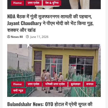
Home
उत्तर प्रदेश
देश & दुनिया
NDA बैठक में गूंजी मुजफ्फरनगर-शामली की पहचान,
Jayant Chaudhary ने पीएम मोदी को भेंट किया गुड़,
शक्कर और खांड
News 80
June 11, 2026
Home
उत्तर प्रदेश
पश्चिमी उत्तर प्रदेश
बुलंदशहर
वायरल
सभी न्यूज़
Bulandshahr News: OYO होटल में प्रेमी युगल की