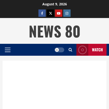
Skip
August 9, 2026
to
facebook
twitter
YOUTUBE
instagram
content
NEWS 80
WATCH
Primary
Menu