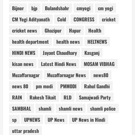
Bijnor
bjp
Bulandshahr
cmyogi
cm yogi
CM Yogi Adityanath
Cold
CONGRESS
cricket
cricket news
Ghazipur
Hapur
Health
health department
health news
HELTNEWS
HINDI NEWS
Jayant Chaudhary
Kasganj
kisan news
Latest Hindi News
MOSAM VIBHAG
Muzaffarnagar
Muzaffarnagar News
news80
news 80
pm modi
PMMODI
Rahul Gandhi
RAIN
Rakesh Tikait
RLD
Samajwadi Party
SAMBHAL
shamli
shamli news
shamli police
sp
UPNEWS
UP News
UP News in Hindi
uttar pradesh