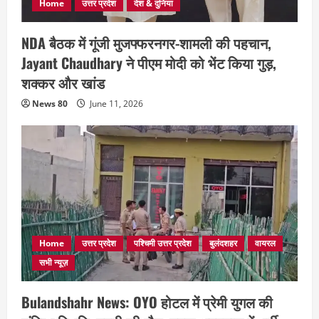
Home
उत्तर प्रदेश
देश & दुनिया
NDA बैठक में गूंजी मुजफ्फरनगर-शामली की पहचान,
Jayant Chaudhary ने पीएम मोदी को भेंट किया गुड़,
शक्कर और खांड
News 80
June 11, 2026
Home
उत्तर प्रदेश
पश्चिमी उत्तर प्रदेश
बुलंदशहर
वायरल
सभी न्यूज़
Bulandshahr News: OYO होटल में प्रेमी युगल की