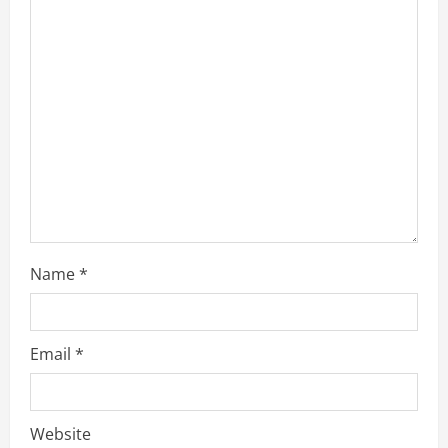
a
d
i
n
g
Name
*
Email
*
Website