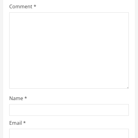
e
Comment
*
a
d
i
n
g
Name
*
Email
*