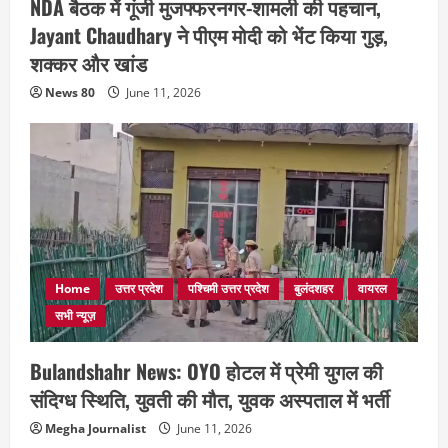
NDA बैठक में गूंजी मुजफ्फरनगर-शामली की पहचान,
Jayant Chaudhary ने पीएम मोदी को भेंट किया गुड़,
शक्कर और खांड
News 80
June 11, 2026
Home
उत्तर प्रदेश
पश्चिमी उत्तर प्रदेश
बुलंदशहर
वायरल
सभी न्यूज़
Bulandshahr News: OYO होटल में प्रेमी युगल की
संदिग्ध स्थिति, युवती की मौत, युवक अस्पताल में भर्ती
Megha Journalist
June 11, 2026