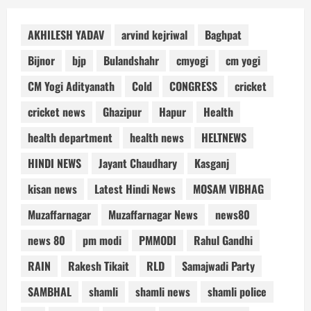
AKHILESH YADAV
arvind kejriwal
Baghpat
Bijnor
bjp
Bulandshahr
cmyogi
cm yogi
CM Yogi Adityanath
Cold
CONGRESS
cricket
cricket news
Ghazipur
Hapur
Health
health department
health news
HELTNEWS
HINDI NEWS
Jayant Chaudhary
Kasganj
kisan news
Latest Hindi News
MOSAM VIBHAG
Muzaffarnagar
Muzaffarnagar News
news80
news 80
pm modi
PMMODI
Rahul Gandhi
RAIN
Rakesh Tikait
RLD
Samajwadi Party
SAMBHAL
shamli
shamli news
shamli police