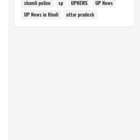
shamli police
sp
UPNEWS
UP News
UP News in Hindi
uttar pradesh