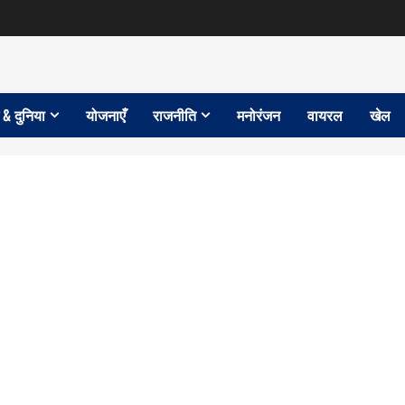
 & दुनिया
योजनाएँ
राजनीति
मनोरंजन
वायरल
खेल