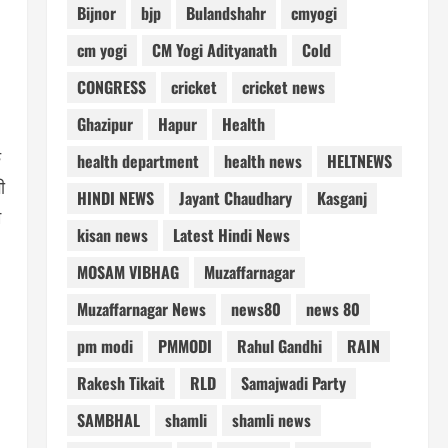
Bijnor
bjp
Bulandshahr
cmyogi
cm yogi
CM Yogi Adityanath
Cold
CONGRESS
cricket
cricket news
Ghazipur
Hapur
Health
फ
health department
health news
HELTNEWS
ी
HINDI NEWS
Jayant Chaudhary
Kasganj
म
kisan news
Latest Hindi News
MOSAM VIBHAG
Muzaffarnagar
Muzaffarnagar News
news80
news 80
pm modi
PMMODI
Rahul Gandhi
RAIN
Rakesh Tikait
RLD
Samajwadi Party
SAMBHAL
shamli
shamli news