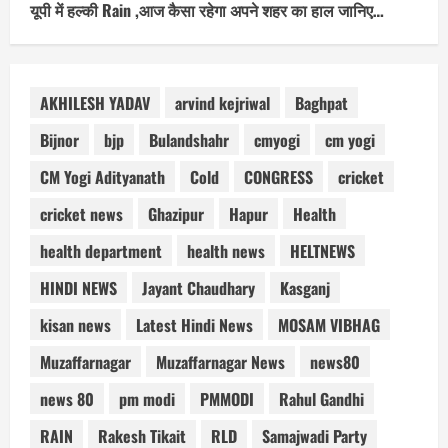
यूपी में हल्की Rain ,आज कैसा रहेगा अपने शहर का हाल जानिए…
AKHILESH YADAV
arvind kejriwal
Baghpat
Bijnor
bjp
Bulandshahr
cmyogi
cm yogi
CM Yogi Adityanath
Cold
CONGRESS
cricket
cricket news
Ghazipur
Hapur
Health
health department
health news
HELTNEWS
HINDI NEWS
Jayant Chaudhary
Kasganj
kisan news
Latest Hindi News
MOSAM VIBHAG
Muzaffarnagar
Muzaffarnagar News
news80
news 80
pm modi
PMMODI
Rahul Gandhi
RAIN
Rakesh Tikait
RLD
Samajwadi Party