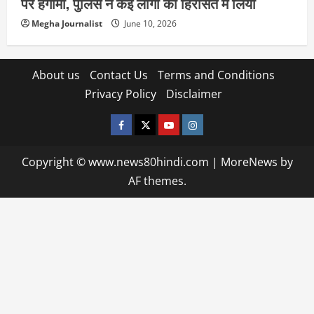
पर हंगामा, पुलिस ने कई लोगों को हिरासत में लिया
Megha Journalist
June 10, 2026
About us
Contact Us
Terms and Conditions
Privacy Policy
Disclaimer
facebook
twitter
YOUTUBE
instagram
Copyright © www.news80hindi.com
|
MoreNews
by
AF themes.