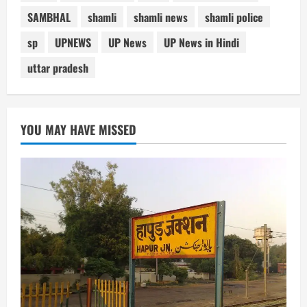
SAMBHAL
shamli
shamli news
shamli police
sp
UPNEWS
UP News
UP News in Hindi
uttar pradesh
YOU MAY HAVE MISSED