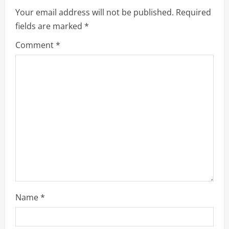
e
Your email address will not be published.
Required
R
fields are marked
*
e
Comment
*
a
d
i
n
g
Name
*