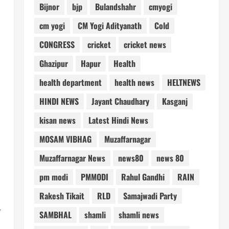
Bijnor
bjp
Bulandshahr
cmyogi
cm yogi
CM Yogi Adityanath
Cold
CONGRESS
cricket
cricket news
Ghazipur
Hapur
Health
health department
health news
HELTNEWS
HINDI NEWS
Jayant Chaudhary
Kasganj
kisan news
Latest Hindi News
MOSAM VIBHAG
Muzaffarnagar
Muzaffarnagar News
news80
news 80
pm modi
PMMODI
Rahul Gandhi
RAIN
Rakesh Tikait
RLD
Samajwadi Party
े
SAMBHAL
shamli
shamli news