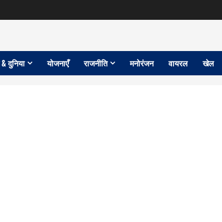
 & दुनिया
योजनाएँ
राजनीति
मनोरंजन
वायरल
खेल