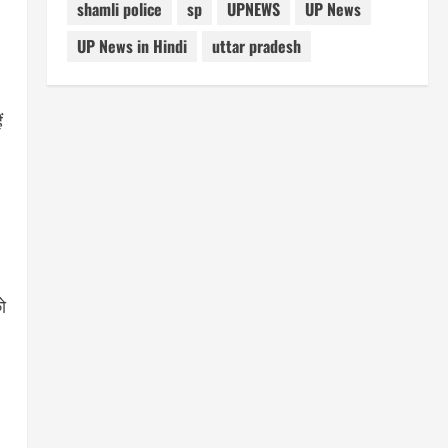
shamli police
sp
UPNEWS
UP News
UP News in Hindi
uttar pradesh
ं
ो