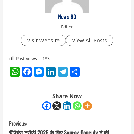
News 80
Editor
Visit Website
View All Posts
Post Views:
183
WhatsApp
Facebook
Messenger
LinkedIn
Telegram
Share
Share Now
C
Previous:
o
चैंपियंस ट्रॉफी 2025 के लिए Sourav Ganguly ने की