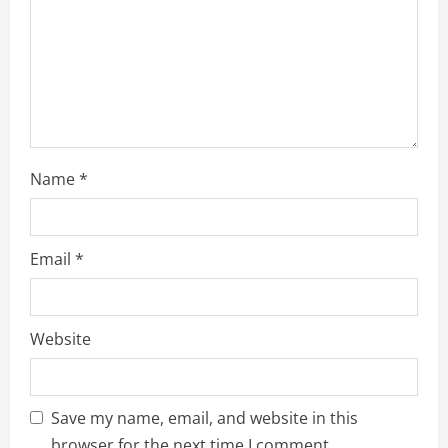
i
n
g
Name
*
Email
*
Website
Save my name, email, and website in this
browser for the next time I comment.