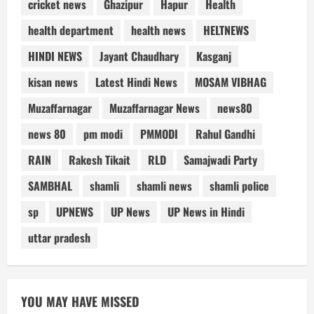
cricket news
Ghazipur
Hapur
Health
health department
health news
HELTNEWS
HINDI NEWS
Jayant Chaudhary
Kasganj
kisan news
Latest Hindi News
MOSAM VIBHAG
Muzaffarnagar
Muzaffarnagar News
news80
news 80
pm modi
PMMODI
Rahul Gandhi
RAIN
Rakesh Tikait
RLD
Samajwadi Party
SAMBHAL
shamli
shamli news
shamli police
sp
UPNEWS
UP News
UP News in Hindi
uttar pradesh
YOU MAY HAVE MISSED