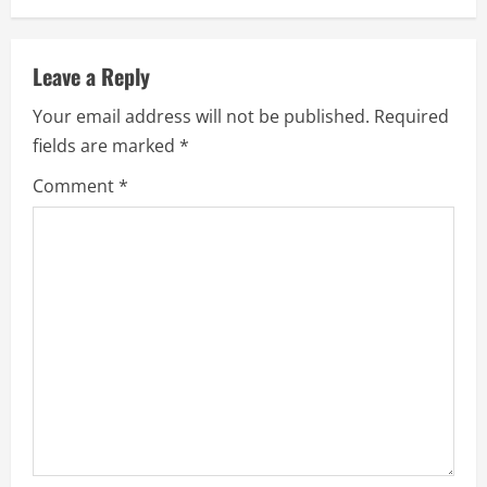
n
u
Leave a Reply
Your email address will not be published.
Required
e
fields are marked
*
R
Comment
*
e
a
d
i
n
g