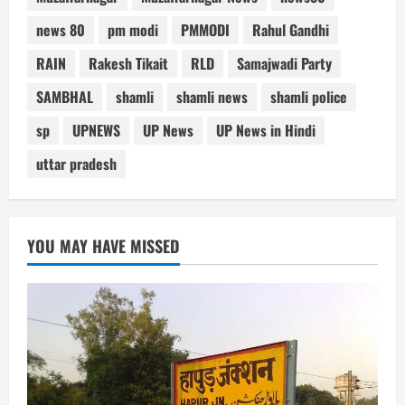
news 80
pm modi
PMMODI
Rahul Gandhi
RAIN
Rakesh Tikait
RLD
Samajwadi Party
SAMBHAL
shamli
shamli news
shamli police
sp
UPNEWS
UP News
UP News in Hindi
uttar pradesh
YOU MAY HAVE MISSED