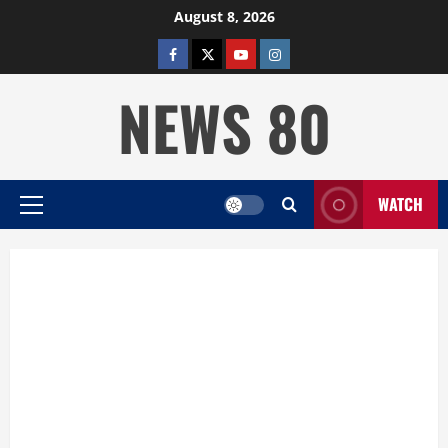
Skip
August 8, 2026
to
facebook
twitter
YOUTUBE
instagram
content
NEWS 80
WATCH
Primary
Menu