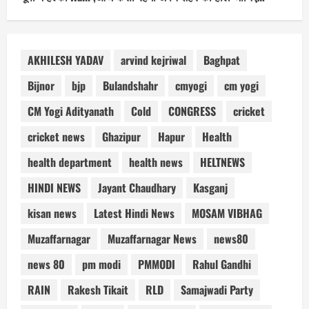
AKHILESH YADAV
arvind kejriwal
Baghpat
Bijnor
bjp
Bulandshahr
cmyogi
cm yogi
CM Yogi Adityanath
Cold
CONGRESS
cricket
cricket news
Ghazipur
Hapur
Health
health department
health news
HELTNEWS
HINDI NEWS
Jayant Chaudhary
Kasganj
kisan news
Latest Hindi News
MOSAM VIBHAG
Muzaffarnagar
Muzaffarnagar News
news80
news 80
pm modi
PMMODI
Rahul Gandhi
RAIN
Rakesh Tikait
RLD
Samajwadi Party