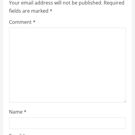
Your email address will not be published.
Required
R
fields are marked
*
e
Comment
*
a
d
i
n
g
Name
*