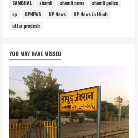
SAMBHAL
shamli
shamli news
shamli police
sp
UPNEWS
UP News
UP News in Hindi
uttar pradesh
YOU MAY HAVE MISSED