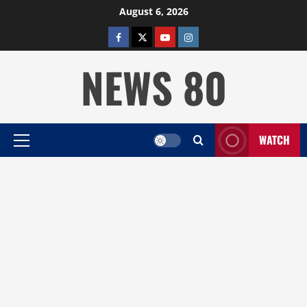
Skip
August 6, 2026
to
facebook
twitter
YOUTUBE
instagram
content
NEWS 80
WATCH
Primary
Menu