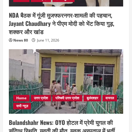
NDA बैठक में गूंजी मुजफ्फरनगर-शामली की पहचान,
Jayant Chaudhary ने पीएम मोदी को भेंट किया गुड़,
शक्कर और खांड
News 80
June 11, 2026
Home
उत्तर प्रदेश
पश्चिमी उत्तर प्रदेश
बुलंदशहर
वायरल
सभी न्यूज़
Bulandshahr News: OYO होटल में प्रेमी युगल की
संदिग्ध स्थिति, युवती की मौत, युवक अस्पताल में भर्ती