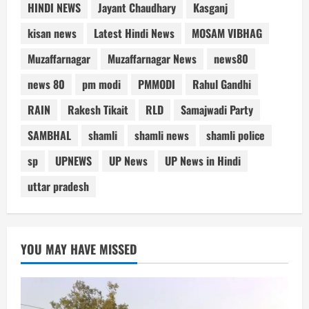
HINDI NEWS
Jayant Chaudhary
Kasganj
kisan news
Latest Hindi News
MOSAM VIBHAG
Muzaffarnagar
Muzaffarnagar News
news80
news 80
pm modi
PMMODI
Rahul Gandhi
RAIN
Rakesh Tikait
RLD
Samajwadi Party
SAMBHAL
shamli
shamli news
shamli police
sp
UPNEWS
UP News
UP News in Hindi
uttar pradesh
YOU MAY HAVE MISSED