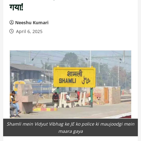
गया!
Neeshu Kumari
April 6, 2025
Shamli mein Vidyut Vibhag ke JE ko police ki maujoodgi mein
maara gaya