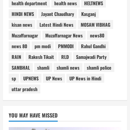
health department
health news
HELTNEWS
HINDI NEWS
Jayant Chaudhary
Kasganj
kisan news
Latest Hindi News
MOSAM VIBHAG
Muzaffarnagar
Muzaffarnagar News
news80
news 80
pm modi
PMMODI
Rahul Gandhi
RAIN
Rakesh Tikait
RLD
Samajwadi Party
SAMBHAL
shamli
shamli news
shamli police
sp
UPNEWS
UP News
UP News in Hindi
uttar pradesh
YOU MAY HAVE MISSED