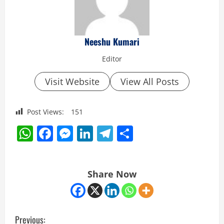
Neeshu Kumari
Editor
Visit Website
View All Posts
Post Views:
151
WhatsApp
Facebook
Messenger
LinkedIn
Telegram
Share
Share Now
C
Previous: