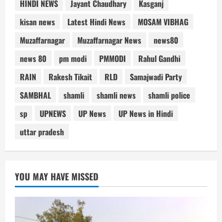
HINDI NEWS
Jayant Chaudhary
Kasganj
kisan news
Latest Hindi News
MOSAM VIBHAG
Muzaffarnagar
Muzaffarnagar News
news80
news 80
pm modi
PMMODI
Rahul Gandhi
RAIN
Rakesh Tikait
RLD
Samajwadi Party
SAMBHAL
shamli
shamli news
shamli police
sp
UPNEWS
UP News
UP News in Hindi
uttar pradesh
YOU MAY HAVE MISSED