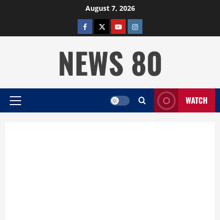
Skip
August 7, 2026
to
facebook
twitter
YOUTUBE
instagram
content
NEWS 80
WATCH
Primary
Menu