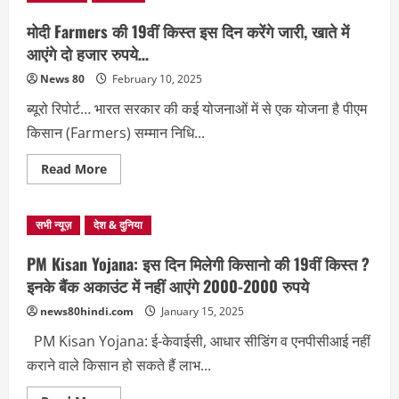
में
कब
मोदी Farmers की 19वीं किस्त इस दिन करेंगे जारी, खाते में
आ
सकती
आएंगे दो हजार रुपये…
है
20वीं
News 80
February 10, 2025
किस्त?
जानिए
ब्यूरो रिपोर्ट… भारत सरकार की कई योजनाओं में से एक योजना है पीएम
किन
किसानों
किसान (Farmers) सम्मान निधि...
को
मिलेगा
लाभ….
Read
Read More
more
about
मोदी
Farmers
सभी न्यूज़
देश & दुनिया
की
19वीं
किस्त
PM Kisan Yojana: इस दिन मिलेगी किसानो की 19वीं किस्त ?
इस
दिन
इनके बैंक अकाउंट में नहीं आएंगे 2000-2000 रुपये
करेंगे
जारी,
news80hindi.com
January 15, 2025
खाते
में
PM Kisan Yojana: ई-केवाईसी, आधार सीडिंग व एनपीसीआई नहीं
आएंगे
दो
कराने वाले किसान हो सकते हैं लाभ...
हजार
रुपये…