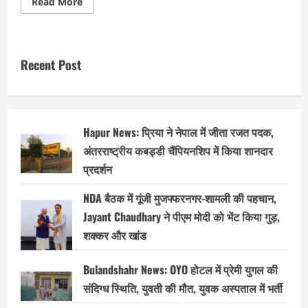
Read
Read More
more
about
PM
Kisan
Yojana:
इस
Recent Post
दिन
मिलेगी
किसानो
की
19वीं
किस्त
?
Hapur News: प्रिया ने नेपाल में जीता रजत पदक,
इनके
बैंक
अंतरराष्ट्रीय कबड्डी चैंपियनशिप में किया शानदार
अकाउंट
में
प्रदर्शन
नहीं
आएंगे
2000-
NDA बैठक में गूंजी मुजफ्फरनगर-शामली की पहचान,
2000
रुपये
Jayant Chaudhary ने पीएम मोदी को भेंट किया गुड़,
शक्कर और खांड
Bulandshahr News: OYO होटल में प्रेमी युगल की
संदिग्ध स्थिति, युवती की मौत, युवक अस्पताल में भर्ती