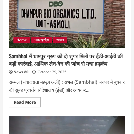
कृषि
विभाग
ने
लाखों
की
नकली
पोटास
पकड़ी
Home
उत्तर प्रदेश
सम्भल
Sambhal में धामपुर ग्रुप की दो शुगर मिलों पर ईडी-आईटी की
बड़ी कार्रवाई, आर्थिक लेन-देन की जांच से मचा हड़कंप
News 80
October 29, 2025
सम्भल (संवाददाता महबूब अली) : संभल (Sambhal) जनपद में बुधवार
की सुबह प्रवर्तन निदेशालय (ईडी) और आयकर...
Read
Read More
more
about
Sambhal
में
धामपुर
ग्रुप
की