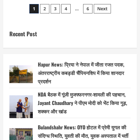
Hapur
Posts
में
1
2
3
4
…
6
Next
खूंखार
बंदरों
pagination
का
आतंक
—
घर
Recent Post
में
घुसकर
वृद्ध
पर
हमला,
गांव
में
Hapur News: प्रिया ने नेपाल में जीता रजत पदक,
दहशत
का
अंतरराष्ट्रीय कबड्डी चैंपियनशिप में किया शानदार
माहौल
प्रदर्शन
NDA बैठक में गूंजी मुजफ्फरनगर-शामली की पहचान,
Jayant Chaudhary ने पीएम मोदी को भेंट किया गुड़,
शक्कर और खांड
Bulandshahr News: OYO होटल में प्रेमी युगल की
संदिग्ध स्थिति, युवती की मौत, युवक अस्पताल में भर्ती