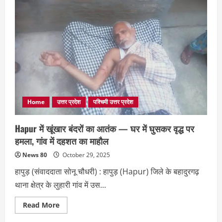
दो
शुगर
मिलों
पर
ईडी-
आईटी
की
बड़ी
कार्रवाई,
आर्थिक
लेन-
देन
की
जांच
से
Home
उत्तर प्रदेश
पश्चिमी उत्तर प्रदेश
मचा
हड़कंप
Hapur में खूंखार बंदरों का आतंक — घर में घुसकर वृद्ध पर
हमला, गांव में दहशत का माहौल
News 80
October 29, 2025
हापुड़ (संवाददाता सोनू चौधरी) : हापुड़ (Hapur) जिले के बहादुरगढ़
थाना क्षेत्र के लुहारी गांव में उस...
Read
Read More
more
about