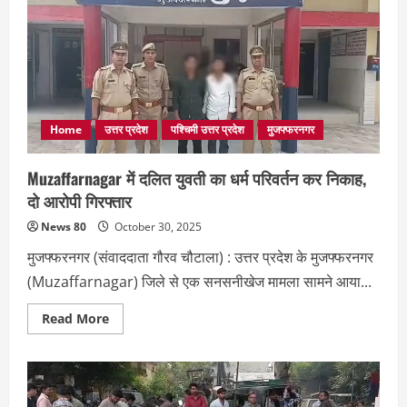
परिस्थितियों
में
महिला
की
मौत,
ससुरालियों
पर
जहर
देकर
हत्या
Home
उत्तर प्रदेश
पश्चिमी उत्तर प्रदेश
मुजफ्फरनगर
का
आरोप
Muzaffarnagar में दलित युवती का धर्म परिवर्तन कर निकाह,
दो आरोपी गिरफ्तार
News 80
October 30, 2025
मुजफ्फरनगर (संवाददाता गौरव चौटाला) : उत्तर प्रदेश के मुजफ्फरनगर
(Muzaffarnagar) जिले से एक सनसनीखेज मामला सामने आया...
Read
Read More
more
about
Muzaffarnagar
में
दलित
युवती
का