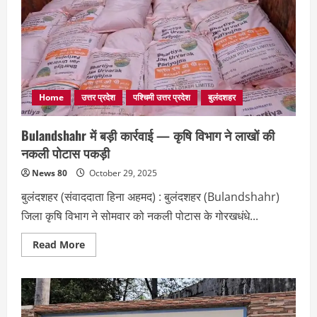
अनोखा
धरना
—
चोरी
का
खुलासा
न
होने
पर
थाने
Home
उत्तर प्रदेश
पश्चिमी उत्तर प्रदेश
बुलंदशहर
में
डेरा
डाल
Bulandshahr में बड़ी कार्रवाई — कृषि विभाग ने लाखों की
किया
प्रदर्शन
नकली पोटास पकड़ी
News 80
October 29, 2025
बुलंदशहर (संवाददाता हिना अहमद) : बुलंदशहर (Bulandshahr)
जिला कृषि विभाग ने सोमवार को नकली पोटास के गोरखधंधे...
Read
Read More
more
about
Bulandshahr
में
बड़ी
कार्रवाई
—