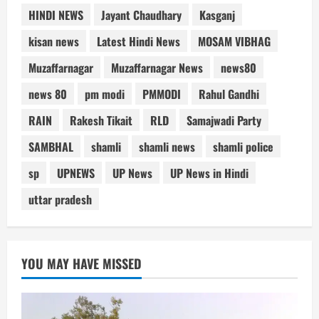
HINDI NEWS
Jayant Chaudhary
Kasganj
kisan news
Latest Hindi News
MOSAM VIBHAG
Muzaffarnagar
Muzaffarnagar News
news80
news 80
pm modi
PMMODI
Rahul Gandhi
RAIN
Rakesh Tikait
RLD
Samajwadi Party
SAMBHAL
shamli
shamli news
shamli police
sp
UPNEWS
UP News
UP News in Hindi
uttar pradesh
YOU MAY HAVE MISSED