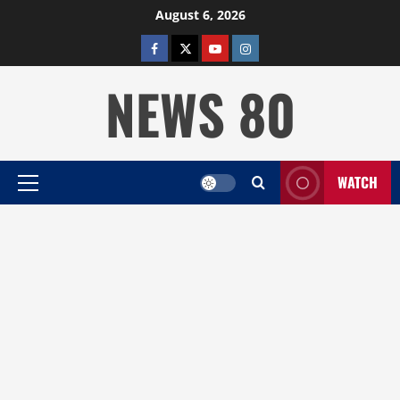
Skip
August 6, 2026
to
facebook
twitter
YOUTUBE
instagram
content
NEWS 80
WATCH
Primary
Menu