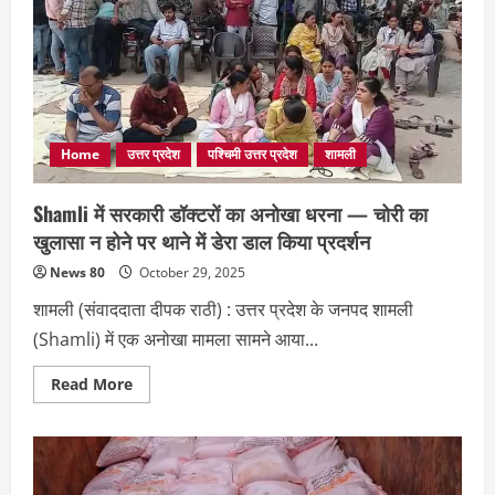
धर्म
परिवर्तन
कर
निकाह,
दो
आरोपी
गिरफ्तार
Home
उत्तर प्रदेश
पश्चिमी उत्तर प्रदेश
शामली
Shamli में सरकारी डॉक्टरों का अनोखा धरना — चोरी का
खुलासा न होने पर थाने में डेरा डाल किया प्रदर्शन
News 80
October 29, 2025
शामली (संवाददाता दीपक राठी) : उत्तर प्रदेश के जनपद शामली
(Shamli) में एक अनोखा मामला सामने आया...
Read
Read More
more
about
Shamli
में
सरकारी
डॉक्टरों
का