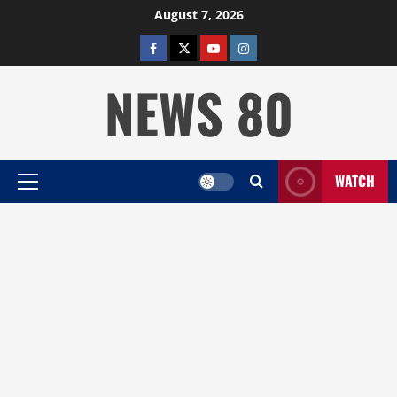
Skip
August 7, 2026
to
facebook
twitter
YOUTUBE
instagram
content
NEWS 80
WATCH
Primary
Menu