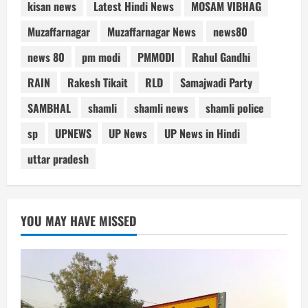
kisan news
Latest Hindi News
MOSAM VIBHAG
Muzaffarnagar
Muzaffarnagar News
news80
news 80
pm modi
PMMODI
Rahul Gandhi
RAIN
Rakesh Tikait
RLD
Samajwadi Party
SAMBHAL
shamli
shamli news
shamli police
sp
UPNEWS
UP News
UP News in Hindi
uttar pradesh
YOU MAY HAVE MISSED