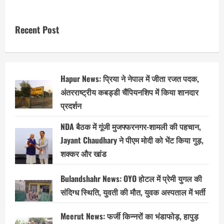
Sambhal
सांसद
जियाउर्रहमान
बर्क
Recent Post
पर
बिजली
चोरी
का
आरोप,जानें
पूरी
जानकारी
Hapur News: प्रिया ने नेपाल में जीता रजत पदक,
अंतरराष्ट्रीय कबड्डी चैंपियनशिप में किया शानदार
प्रदर्शन
NDA बैठक में गूंजी मुजफ्फरनगर-शामली की पहचान,
Jayant Chaudhary ने पीएम मोदी को भेंट किया गुड़,
शक्कर और खांड
Bulandshahr News: OYO होटल में प्रेमी युगल की
संदिग्ध स्थिति, युवती की मौत, युवक अस्पताल में भर्ती
Meerut News: फर्जी किन्नरों का भंडाफोड़, हापुड़