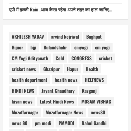
यूपी में हल्की Rain ,आज कैसा रहेगा अपने शहर का हाल जानिए…
AKHILESH YADAV
arvind kejriwal
Baghpat
Bijnor
bjp
Bulandshahr
cmyogi
cm yogi
CM Yogi Adityanath
Cold
CONGRESS
cricket
cricket news
Ghazipur
Hapur
Health
health department
health news
HELTNEWS
HINDI NEWS
Jayant Chaudhary
Kasganj
kisan news
Latest Hindi News
MOSAM VIBHAG
Muzaffarnagar
Muzaffarnagar News
news80
news 80
pm modi
PMMODI
Rahul Gandhi