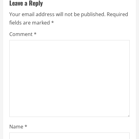
Leave a Reply
e
Your email address will not be published.
Required
R
fields are marked
*
e
Comment
*
a
d
i
n
g
Name
*