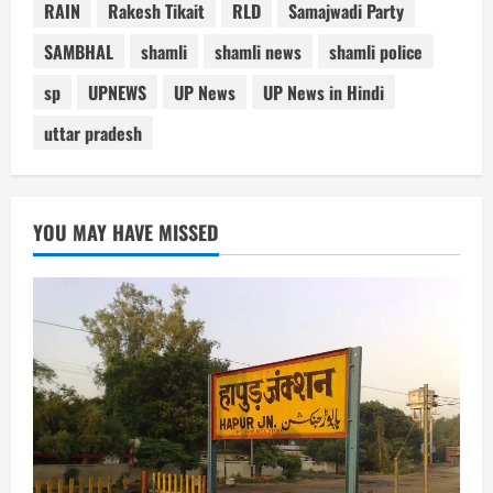
RAIN
Rakesh Tikait
RLD
Samajwadi Party
SAMBHAL
shamli
shamli news
shamli police
sp
UPNEWS
UP News
UP News in Hindi
uttar pradesh
YOU MAY HAVE MISSED