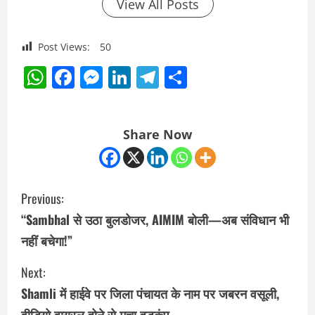
View All Posts
Post Views:
50
WhatsApp
Facebook
Messenger
LinkedIn
Telegram
Share
Share Now
C
Previous:
o
“Sambhal से उठा बुलडोजर, AIMIM बोली—अब संविधान भी
नहीं बचेगा!”
n
Next:
t
Shamli में हाईवे पर जिला पंचायत के नाम पर जबरन वसूली,
i
वीडियो वायरल होने से मचा हड़कंप