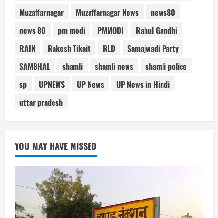
Muzaffarnagar
Muzaffarnagar News
news80
news 80
pm modi
PMMODI
Rahul Gandhi
RAIN
Rakesh Tikait
RLD
Samajwadi Party
SAMBHAL
shamli
shamli news
shamli police
sp
UPNEWS
UP News
UP News in Hindi
uttar pradesh
YOU MAY HAVE MISSED