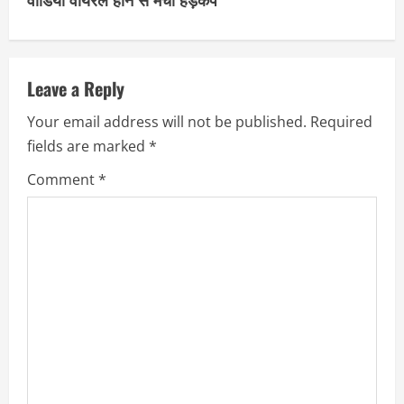
n
u
Leave a Reply
e
Your email address will not be published.
Required
R
fields are marked
*
e
Comment
*
a
d
i
n
g