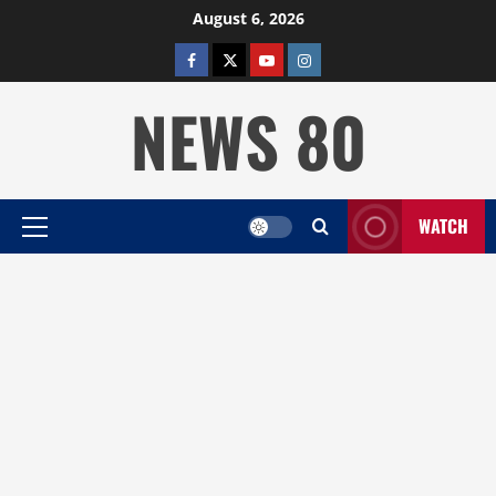
Skip
August 6, 2026
to
facebook
twitter
YOUTUBE
instagram
content
NEWS 80
WATCH
Primary
Menu