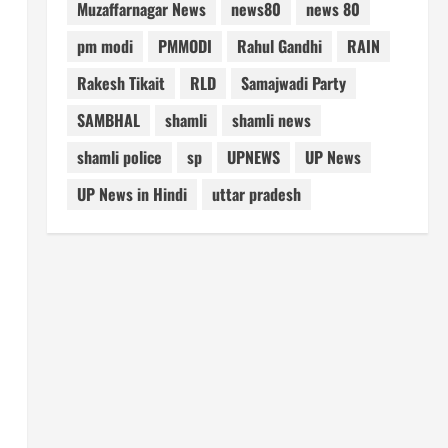
Muzaffarnagar News
news80
news 80
pm modi
PMMODI
Rahul Gandhi
RAIN
Rakesh Tikait
RLD
Samajwadi Party
SAMBHAL
shamli
shamli news
shamli police
sp
UPNEWS
UP News
UP News in Hindi
uttar pradesh