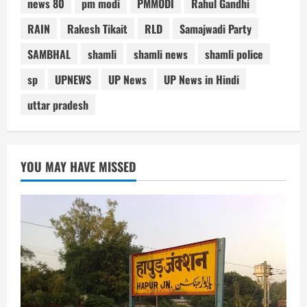
news 80
pm modi
PMMODI
Rahul Gandhi
RAIN
Rakesh Tikait
RLD
Samajwadi Party
SAMBHAL
shamli
shamli news
shamli police
sp
UPNEWS
UP News
UP News in Hindi
uttar pradesh
YOU MAY HAVE MISSED