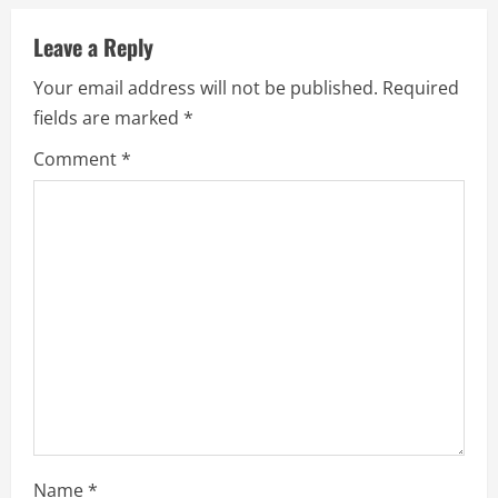
n
u
Leave a Reply
Your email address will not be published.
Required
e
fields are marked
*
R
Comment
*
e
a
d
i
n
g
Name
*