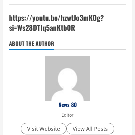
https://youtu.be/hzwtJo3mKOg?
si=Ws28DTIq5anKtb0R
ABOUT THE AUTHOR
News 80
Editor
Visit Website
View All Posts