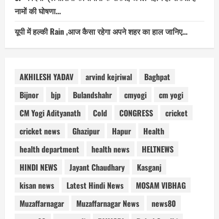
नामों की घोषणा…
यूपी में हल्की Rain ,आज कैसा रहेगा अपने शहर का हाल जानिए…
AKHILESH YADAV
arvind kejriwal
Baghpat
Bijnor
bjp
Bulandshahr
cmyogi
cm yogi
CM Yogi Adityanath
Cold
CONGRESS
cricket
cricket news
Ghazipur
Hapur
Health
health department
health news
HELTNEWS
HINDI NEWS
Jayant Chaudhary
Kasganj
kisan news
Latest Hindi News
MOSAM VIBHAG
Muzaffarnagar
Muzaffarnagar News
news80