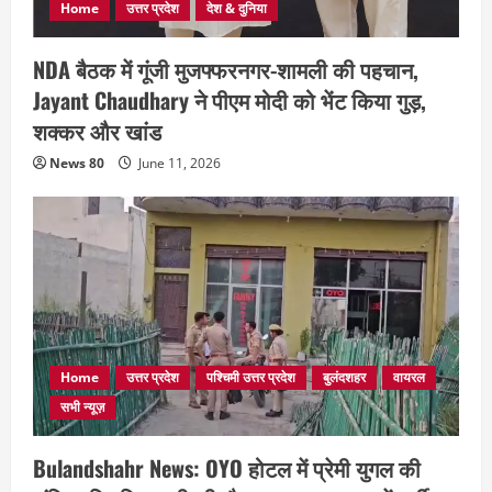
Home
उत्तर प्रदेश
देश & दुनिया
NDA बैठक में गूंजी मुजफ्फरनगर-शामली की पहचान,
Jayant Chaudhary ने पीएम मोदी को भेंट किया गुड़,
शक्कर और खांड
News 80
June 11, 2026
Home
उत्तर प्रदेश
पश्चिमी उत्तर प्रदेश
बुलंदशहर
वायरल
सभी न्यूज़
Bulandshahr News: OYO होटल में प्रेमी युगल की