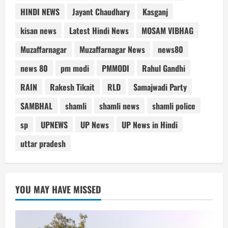
HINDI NEWS
Jayant Chaudhary
Kasganj
kisan news
Latest Hindi News
MOSAM VIBHAG
Muzaffarnagar
Muzaffarnagar News
news80
news 80
pm modi
PMMODI
Rahul Gandhi
RAIN
Rakesh Tikait
RLD
Samajwadi Party
SAMBHAL
shamli
shamli news
shamli police
sp
UPNEWS
UP News
UP News in Hindi
uttar pradesh
YOU MAY HAVE MISSED