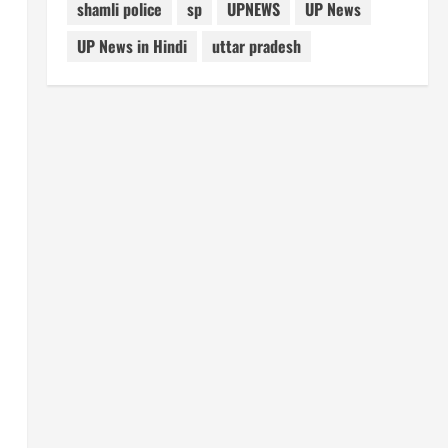
shamli police
sp
UPNEWS
UP News
UP News in Hindi
uttar pradesh