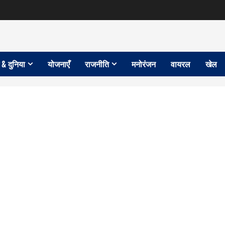
 & दुनिया
योजनाएँ
राजनीति
मनोरंजन
वायरल
खेल