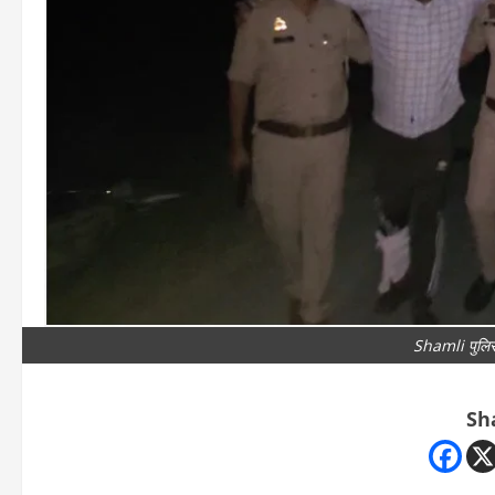
Shamli पुलिस क
Sh