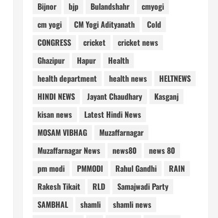
Bijnor
bjp
Bulandshahr
cmyogi
cm yogi
CM Yogi Adityanath
Cold
CONGRESS
cricket
cricket news
Ghazipur
Hapur
Health
health department
health news
HELTNEWS
HINDI NEWS
Jayant Chaudhary
Kasganj
kisan news
Latest Hindi News
MOSAM VIBHAG
Muzaffarnagar
Muzaffarnagar News
news80
news 80
pm modi
PMMODI
Rahul Gandhi
RAIN
Rakesh Tikait
RLD
Samajwadi Party
SAMBHAL
shamli
shamli news