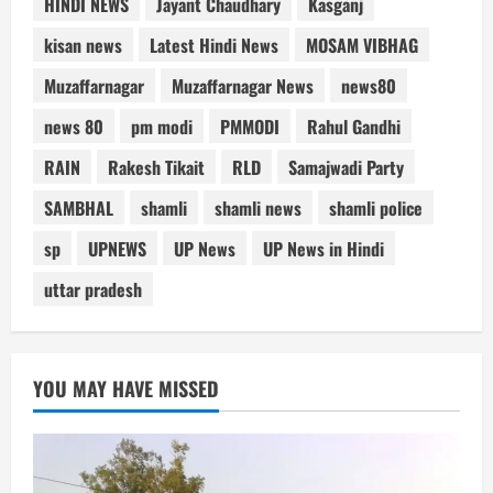
HINDI NEWS
Jayant Chaudhary
Kasganj
kisan news
Latest Hindi News
MOSAM VIBHAG
Muzaffarnagar
Muzaffarnagar News
news80
news 80
pm modi
PMMODI
Rahul Gandhi
RAIN
Rakesh Tikait
RLD
Samajwadi Party
SAMBHAL
shamli
shamli news
shamli police
sp
UPNEWS
UP News
UP News in Hindi
uttar pradesh
YOU MAY HAVE MISSED