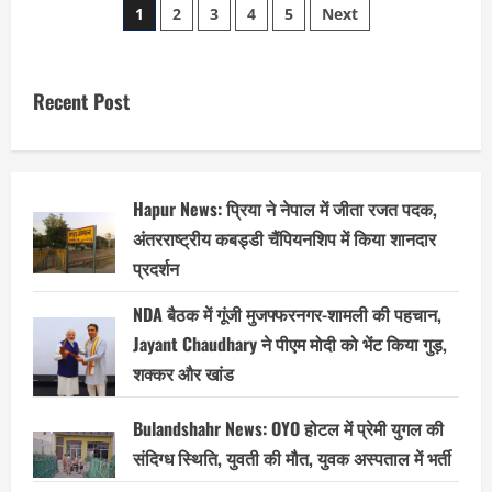
Posts
में
1
2
3
4
5
Next
एकादशी
के
pagination
अवसर
पर
जामा
Recent Post
मस्जिद
के
पास
से
निकलेगा
भव्य
जुलूस,
कड़ी
Hapur News: प्रिया ने नेपाल में जीता रजत पदक,
सुरक्षा
अंतरराष्ट्रीय कबड्डी चैंपियनशिप में किया शानदार
व्यवस्था।
प्रदर्शन
NDA बैठक में गूंजी मुजफ्फरनगर-शामली की पहचान,
Jayant Chaudhary ने पीएम मोदी को भेंट किया गुड़,
शक्कर और खांड
Bulandshahr News: OYO होटल में प्रेमी युगल की
संदिग्ध स्थिति, युवती की मौत, युवक अस्पताल में भर्ती