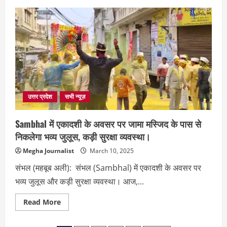
Sambhal
में
बीजेपी
नेता
की
जहरीला
इंजेक्शन
देकर
हत्या,
पुलिस
जांच
में
जुटी…
उत्तर प्रदेश
सभी न्यूज़
Sambhal में एकादशी के अवसर पर जामा मस्जिद के पास से
निकलेगा भव्य जुलूस, कड़ी सुरक्षा व्यवस्था।
Megha Journalist
March 10, 2025
संभल (महबूब अली): संभल (Sambhal) में एकादशी के अवसर पर
भव्य जुलूस और कड़ी सुरक्षा व्यवस्था। आज,...
Read
Read More
more
about
Sambhal