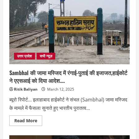
:संभल
में
होली
के
जुलूस
के
दौरान
मस्जिदों
को
तिरपाल
से
ढकने
की
उत्तर प्रदेश
सभी न्यूज़
व्यवस्था,
शांति
व्यवस्था
Sambhal की जामा मस्जिद में रंगाई-पुताई की इजाजत,हाईकोर्ट
बनाए
रखने
ने एएसआई को दिया आदेश….
के
लिए
Ritik Baliyan
March 12, 2025
पुलिस
सतर्क।
ब्यूरो रिपोर्ट… इलाहाबाद हाईकोर्ट ने संभल (Sambhal) जामा मस्जिद
के मामले में फैसला सुनाते हुए भारतीय पुरातत्व...
Read
Read More
more
about
Sambhal
की