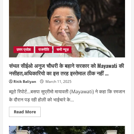
जामा
मस्जिद
में
रंगाई-
पुताई
की
इजाजत,हाईकोर्ट
ने
एएसआई
को
दिया
आदेश….
उत्तर प्रदेश
राजनीति
सभी न्यूज़
संभल सीईओ अनुज चौधरी के बहाने सरकार को Mayawati की
नसीहत,अधिकारियो का इस तरह इस्तेमाल ठीक नहीं …
Ritik Baliyan
March 11, 2025
ब्यूरो रिपोर्ट…बसपा सुप्रीमो मायावती (Mayawati) ने कहा कि रमजान
के दौरान पड़ रही होली को भाईचारे के...
Read
Read More
more
about
संभल
सीईओ
अनुज