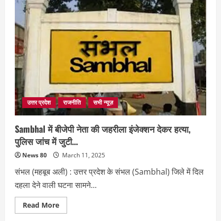
चौधरी
के
बहाने
सरकार
को
Mayawati
की
नसीहत,अधिकारियो
का
इस
तरह
इस्तेमाल
ठीक
नहीं
…
उत्तर प्रदेश
राजनीति
सभी न्यूज़
Sambhal में बीजेपी नेता की जहरीला इंजेक्शन देकर हत्या,
पुलिस जांच में जुटी…
News 80
March 11, 2025
संभल (महबूब अली) : उत्तर प्रदेश के संभल (Sambhal) जिले में दिल
दहला देने वाली घटना सामने...
Read
Read More
more
about