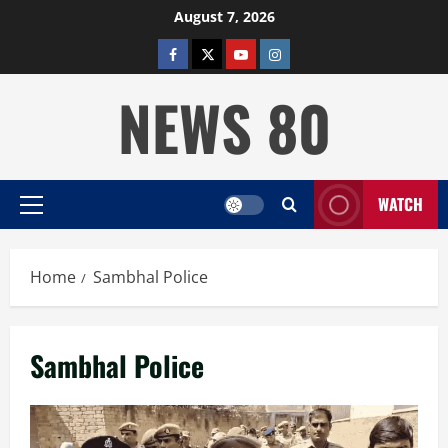
Skip
August 7, 2026
to
facebook
twitter
YOUTUBE
instagram
content
NEWS 80
WATCH
Primary
Menu
Home
Sambhal Police
Sambhal Police