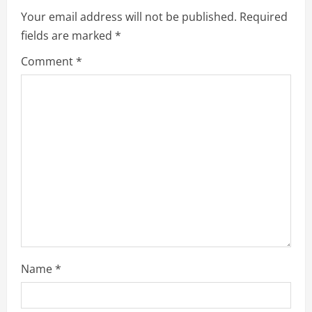
e
Your email address will not be published.
Required
R
fields are marked
*
e
Comment
*
a
d
i
n
g
Name
*