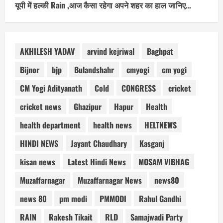
यूपी में हल्की Rain ,आज कैसा रहेगा अपने शहर का हाल जानिए…
AKHILESH YADAV
arvind kejriwal
Baghpat
Bijnor
bjp
Bulandshahr
cmyogi
cm yogi
CM Yogi Adityanath
Cold
CONGRESS
cricket
cricket news
Ghazipur
Hapur
Health
health department
health news
HELTNEWS
HINDI NEWS
Jayant Chaudhary
Kasganj
kisan news
Latest Hindi News
MOSAM VIBHAG
Muzaffarnagar
Muzaffarnagar News
news80
news 80
pm modi
PMMODI
Rahul Gandhi
RAIN
Rakesh Tikait
RLD
Samajwadi Party