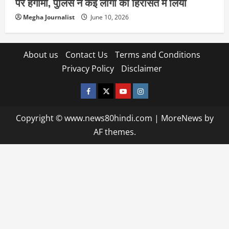
पर हंगामा, पुलिस ने कई लोगों को हिरासत में लिया
Megha Journalist
June 10, 2026
About us
Contact Us
Terms and Conditions
Privacy Policy
Disclaimer
facebook
twitter
YOUTUBE
instagram
Copyright © www.news80hindi.com
|
MoreNews
by
AF themes.