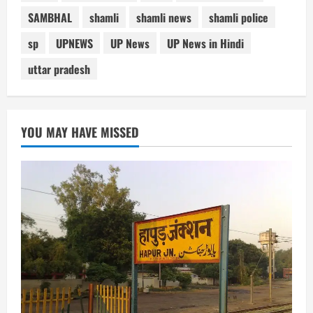
SAMBHAL
shamli
shamli news
shamli police
sp
UPNEWS
UP News
UP News in Hindi
uttar pradesh
YOU MAY HAVE MISSED