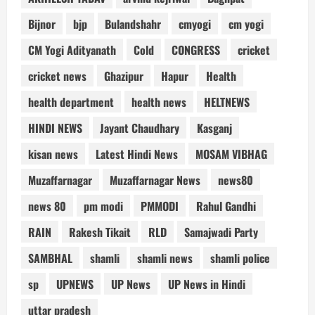
Bijnor
bjp
Bulandshahr
cmyogi
cm yogi
CM Yogi Adityanath
Cold
CONGRESS
cricket
cricket news
Ghazipur
Hapur
Health
health department
health news
HELTNEWS
HINDI NEWS
Jayant Chaudhary
Kasganj
kisan news
Latest Hindi News
MOSAM VIBHAG
Muzaffarnagar
Muzaffarnagar News
news80
news 80
pm modi
PMMODI
Rahul Gandhi
RAIN
Rakesh Tikait
RLD
Samajwadi Party
SAMBHAL
shamli
shamli news
shamli police
sp
UPNEWS
UP News
UP News in Hindi
uttar pradesh