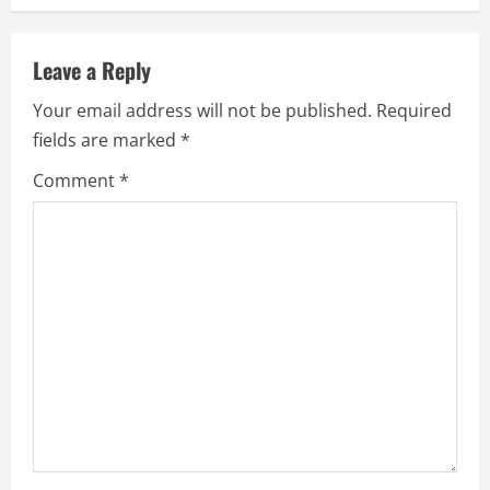
u
Leave a Reply
e
Your email address will not be published.
Required
R
fields are marked
*
e
Comment
*
a
d
i
n
g