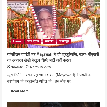
आठवले
का
बड़ा
बयान,
कहा–
दलित
गठबंधन
की
कमान
Mayawati
संभालें
Home
उत्तर प्रदेश
राजनीति
सभी न्यूज़
कांशीराम जयंती पर Mayawati ने दी श्रद्धांजलि, कहा- बीएसपी
का आयरन लेडी नेतृत्व सिर्फ बातें नहीं करता
News 80
March 15, 2025
ब्यूरो रिपोर्ट… बसपा सुप्रमो मायावती (Mayawati) ने जंयती पर
कांशीराम को श्रद्धांजलि अर्पित की। इस मौके पर...
Read
Read More
more
about
कांशीराम
जयंती