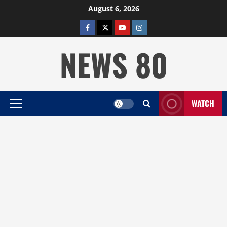
Skip
August 6, 2026
to
facebook
twitter
YOUTUBE
instagram
content
NEWS 80
WATCH
Primary
Menu