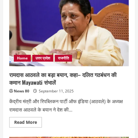
की
जोरदार
रैली:
सपा
पर
हमला,
भाजपा
सरकार
की
तारीफ
Home
उत्तर प्रदेश
राजनीति
रामदास आठवले का बड़ा बयान, कहा– दलित गठबंधन की
कमान Mayawati संभालें
News 80
September 11, 2025
केंद्रीय मंत्री और रिपब्लिकन पार्टी ऑफ इंडिया (आठवले) के अध्यक्ष
रामदास आठवले के बयान ने देश की...
Read
Read More
more
about
रामदास