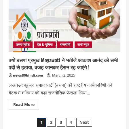
के
बाद
मायावती
का
नाम
लेकर
आकाश
आनंद
बोले-
‘हक
की
उत्तर प्रदेश
देश & दुनिया
राजनीति
सभी न्यूज़
लड़ाई
लड़ता
रहूंगा’
क्यों बसपा प्रमुख Mayawati ने भतीजे आकाश आनंद को सभी
पदों से हटाया, वजह जानकर हैरान रह जाएंगे !
news80hindi.com
March 2, 2025
लखनऊ: बहुजन समाज पार्टी (बसपा) की राष्ट्रीय कार्यकारिणी की
बैठक में शनिवार को बड़ा राजनीतिक फैसला लिया...
Read
Read More
more
about
क्यों
Posts
बसपा
1
2
3
4
Next
प्रमुख
Mayawati