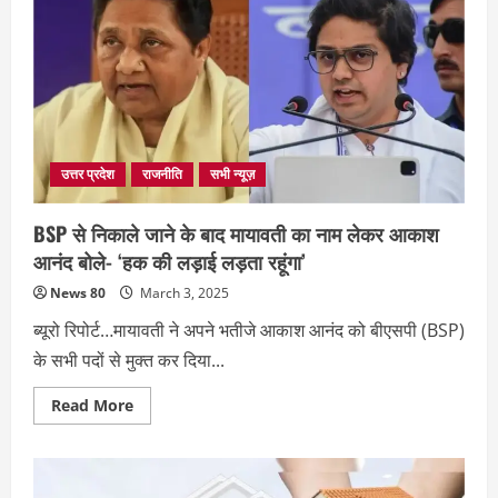
चौधरी
के
बहाने
सरकार
को
Mayawati
की
नसीहत,अधिकारियो
का
इस
तरह
इस्तेमाल
उत्तर प्रदेश
राजनीति
सभी न्यूज़
ठीक
नहीं
…
BSP से निकाले जाने के बाद मायावती का नाम लेकर आकाश
आनंद बोले- ‘हक की लड़ाई लड़ता रहूंगा’
News 80
March 3, 2025
ब्यूरो रिपोर्ट…मायावती ने अपने भतीजे आकाश आनंद को बीएसपी (BSP)
के सभी पदों से मुक्त कर दिया...
Read
Read More
more
about
BSP
से
निकाले
जाने