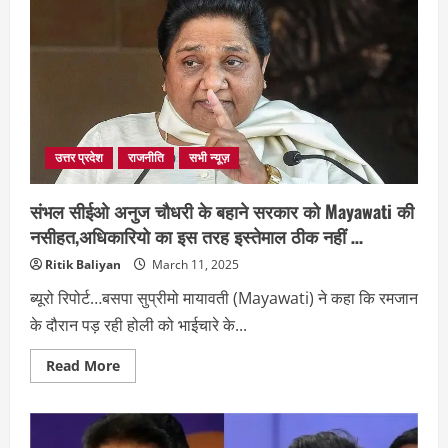
पर
Mayawati
ने
दी
श्रद्धांजलि,
कहा-
बीएसपी
का
आयरन
लेडी
नेतृत्व
सिर्फ
उत्तर प्रदेश
राजनीति
सभी न्यूज़
बातें
नहीं
करता
संभल सीईओ अनुज चौधरी के बहाने सरकार को Mayawati की
नसीहत,अधिकारियो का इस तरह इस्तेमाल ठीक नहीं …
Ritik Baliyan
March 11, 2025
ब्यूरो रिपोर्ट…बसपा सुप्रीमो मायावती (Mayawati) ने कहा कि रमजान
के दौरान पड़ रही होली को भाईचारे के...
Read
Read More
more
about
संभल
सीईओ
अनुज