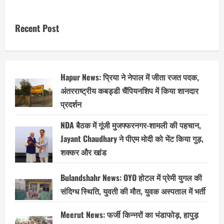
pagination
ने
भतीजे
आकाश
Recent Post
आनंद
को
सभी
पदों
से
हटाया,
वजह
जानकर
Hapur News: प्रिया ने नेपाल में जीता रजत पदक,
हैरान
अंतरराष्ट्रीय कबड्डी चैंपियनशिप में किया शानदार
रह
जाएंगे
प्रदर्शन
!
NDA बैठक में गूंजी मुजफ्फरनगर-शामली की पहचान,
Jayant Chaudhary ने पीएम मोदी को भेंट किया गुड़,
शक्कर और खांड
Bulandshahr News: OYO होटल में प्रेमी युगल की
संदिग्ध स्थिति, युवती की मौत, युवक अस्पताल में भर्ती
Meerut News: फर्जी किन्नरों का भंडाफोड़, हापुड़