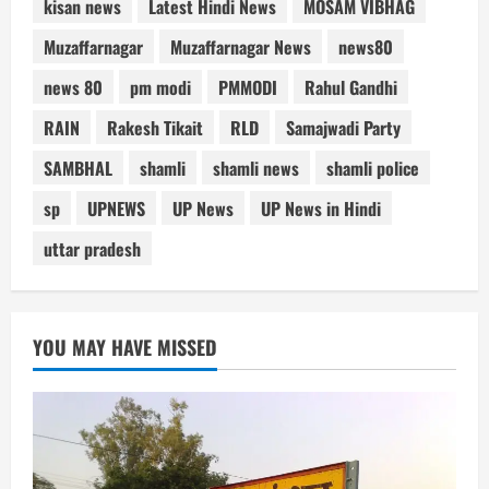
kisan news
Latest Hindi News
MOSAM VIBHAG
Muzaffarnagar
Muzaffarnagar News
news80
news 80
pm modi
PMMODI
Rahul Gandhi
RAIN
Rakesh Tikait
RLD
Samajwadi Party
SAMBHAL
shamli
shamli news
shamli police
sp
UPNEWS
UP News
UP News in Hindi
uttar pradesh
YOU MAY HAVE MISSED